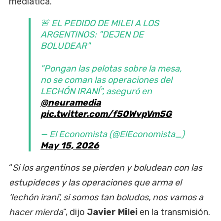
mediática.
🚨 EL PEDIDO DE MILEI A LOS
ARGENTINOS: "DEJEN DE
BOLUDEAR"
"Pongan las pelotas sobre la mesa,
no se coman las operaciones del
LECHÓN IRANÍ", aseguró en
@neuramedia
pic.twitter.com/f50WvpVm5G
— El Economista (@ElEconomista_)
May 15, 2026
“
Si los argentinos se pierden y boludean con las
estupideces y las operaciones que arma el
‘lechón iraní’, si somos tan boludos, nos vamos a
hacer mierda
”, dijo
Javier Milei
en la transmisión.