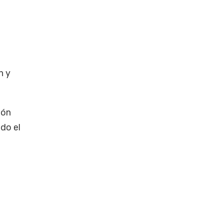
n y
ión
do el