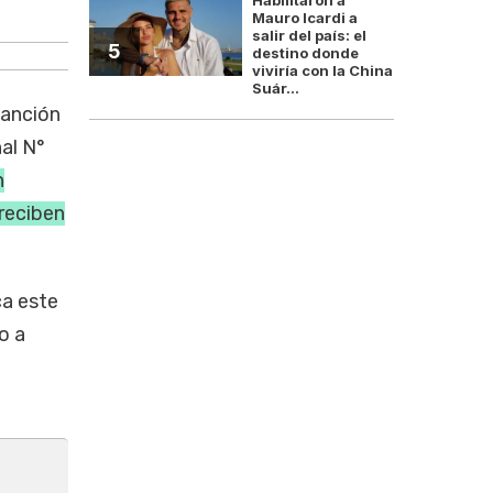
El proyecto tendrá que tratarse aho
Mauro Icardi a
salir del país: el
5
destino donde
viviría con la China
Suár...
sanción
al N°
n
 reciben
ca este
o a