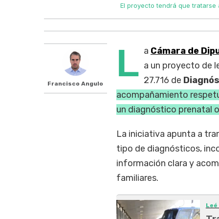
El proyecto tendrá que tratarse
L
a
Cámara de Dip
a un proyecto de l
27.716 de
Diagnós
Francisco Angulo
acompañamiento respetuoso
un diagnóstico prenatal 
La iniciativa apunta a tr
tipo de diagnósticos, in
información clara y acom
familiares.
Leé
Tr