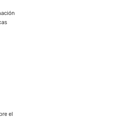
mación
cas
bre el