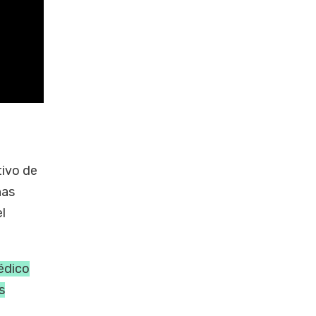
tivo de
nas
l
édico
s