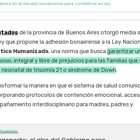
 ahora en el Senado bonaerense para convertirse en ley.
utados
de la provincia de Buenos Aires otorgó media 
ey que propone la adhesión bonaerense a la Ley Nacion
tico Humanizado
, una norma que busca
garantizar u
, integral y libre de prejuicios para las familias que
o neonatal de trisomía 21 o síndrome de Down
.
ansformar la manera en que el sistema de salud comuni
corporando protocolos de contención emocional, acces
pañamiento interdisciplinario para madres, padres y
 también:
ansporte: el giro del Gobierno para