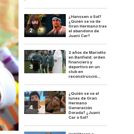
¿Hanssen o Sol?
¿Quién se va de
Gran Hermano tras
2
el abandono de
Juani Car?
2 años de Mariotto
en Banfield: orden
financiero y
3
deportivo en un
club en
reconstrucció...
¿Quién se va el
lunes de Gran
Hermano
4
Generación
Dorada? ¿Juani
Car o Sol?
Habilitaron a