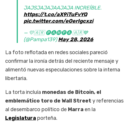
JAJSJAJAJAAJAJA INCREÍBLE.
https://t.co/aX9iTuFvYQ
pic.twitter.com/eOerIgcxzi
— 💛🇦🇷 🅟🅐🅜🅟🅐 🇦🇷💙
(@Pampa139)
May 28, 2026
La foto reflotada en redes sociales pareció
confirmar la ironía detrás del reciente mensaje y
alimentó nuevas especulaciones sobre la interna
libertaria.
La torta incluía
monedas de Bitcoin, el
emblemático toro de Wall Street
y referencias
al desembarco político de
Marra
en la
Legislatura
porteña.