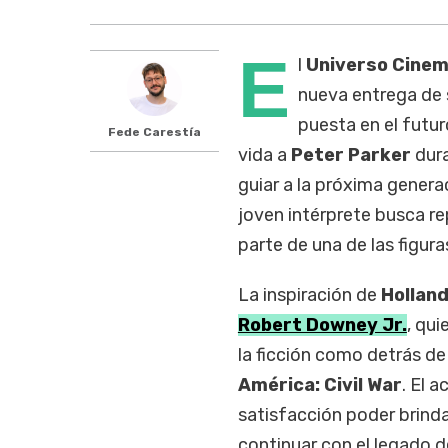
E
l
Universo Cinem
nueva entrega de s
puesta en el futur
Fede Carestía
vida a
Peter Parker
dura
guiar a la próxima genera
joven intérprete busca rep
parte de una de las figu
La inspiración de
Hollan
Robert Downey Jr.
, qui
la ficción como detrás de
América: Civil War
. El 
satisfacción poder brinda
continuar con el legado d