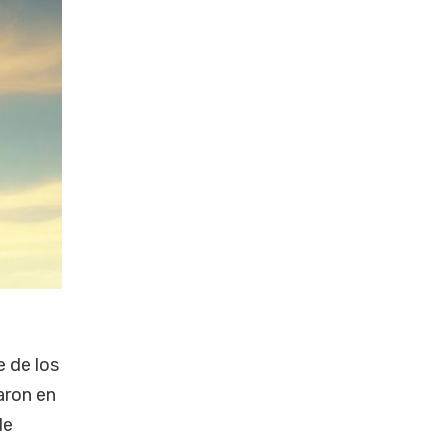
e de los
aron en
de