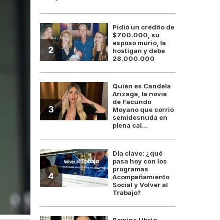
Pidió un crédito de
$700.000, su
esposo murió, la
2
hostigan y debe
28.000.000
Quién es Candela
Arizaga, la novia
de Facundo
3
Moyano que corrió
semidesnuda en
plena cal...
Día clave: ¿qué
pasa hoy con los
programas
4
Acompañamiento
Social y Volver al
Trabajo?
Romina Uhrig