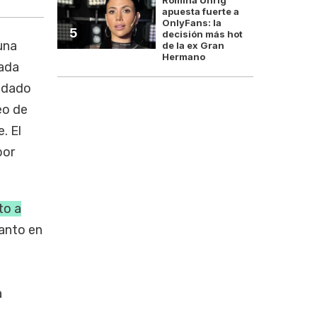
apuesta fuerte a
OnlyFans: la
5
decisión más hot
una
de la ex Gran
Hermano
rada
a dado
eo de
. El
por
to a
tanto en
a