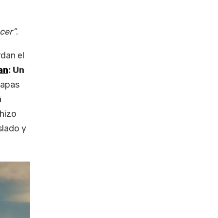
cer”
.
dan el
an
: Un
tapas
á
chizo
slado y