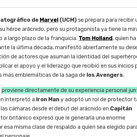
atográfico de
Marvel
(UCM)
se prepara para recibir 
u héroe arácnido, pero su protagonista ya tiene la mi
o a largo plazo de la franquicia.
Tom Holland
, quien h
nte la última década, manifestó abiertamente su des
ción de actores que asuman la identidad del superhéroe
licar el apoyo y el liderazgo que recibió en sus inicios 
ras más emblemáticas de la saga de
los Avengers
.
d
proviene directamente de su experiencia personal jun
en interpretó a
Iron Man
y adoptó un rol de protector 
 las cámaras desde el debut del arácnido en
Capitán
actor británico expresó que le generaría una enorme
r esa misma clase de respaldo a quien sea elegido par
el personaje.