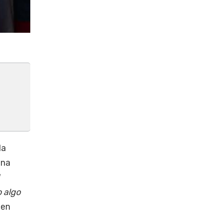
la
una
 algo
 en