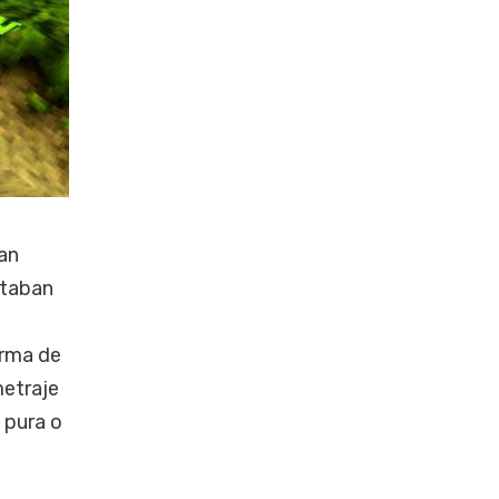
ían
ntaban
orma de
metraje
 pura o