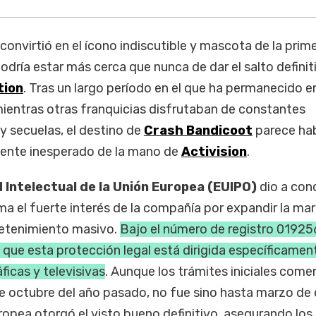
 convirtió en el ícono indiscutible y mascota de la prim
dría estar más cerca que nunca de dar el salto definit
tion
. Tras un largo período en el que ha permanecido e
ientras otras franquicias disfrutaban de constantes
y secuelas, el destino de
Crash Bandicoot
parece ha
ente inesperado de la mano de
Activision
.
 Intelectual de la Unión Europea (EUIPO)
dio a con
rma el fuerte interés de la compañía por expandir la ma
etenimiento masivo.
Bajo el número de registro 0192
que esta protección legal está dirigida específicamen
icas y televisivas
. Aunque los trámites iniciales com
de octubre del año pasado, no fue sino hasta marzo de
opea otorgó el visto bueno definitivo, asegurando los