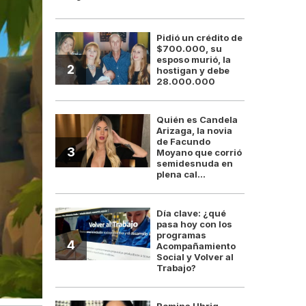
Pidió un crédito de
$700.000, su
esposo murió, la
2
hostigan y debe
28.000.000
Quién es Candela
Arizaga, la novia
de Facundo
3
Moyano que corrió
semidesnuda en
plena cal...
Día clave: ¿qué
pasa hoy con los
programas
4
Acompañamiento
Social y Volver al
Trabajo?
Romina Uhrig