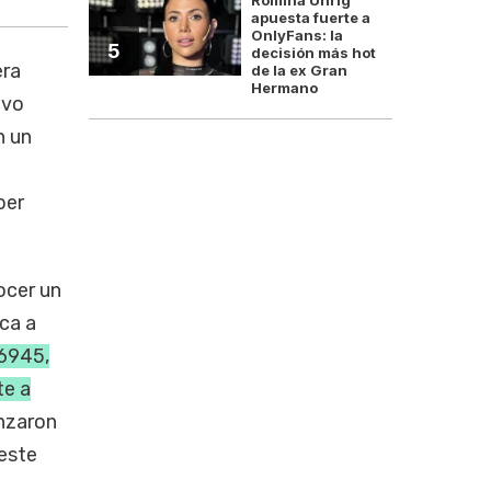
apuesta fuerte a
OnlyFans: la
5
decisión más hot
era
de la ex Gran
Hermano
ivo
n un
ber
ocer un
rca a
56945,
te a
enzaron
 este