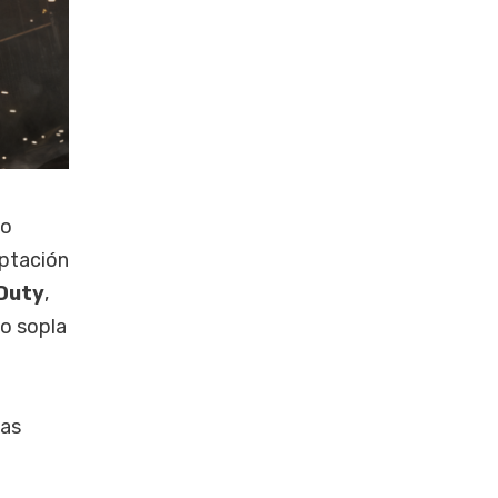
ho
aptación
 Duty
,
to sopla
las