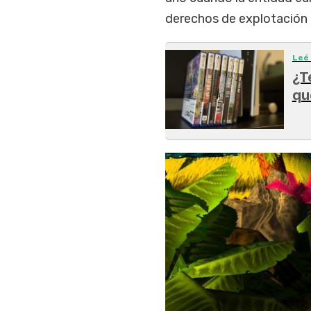
derechos de explotación 
Leé
¿T
qu