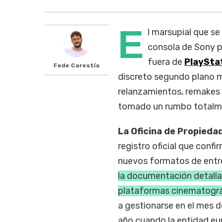
E
l marsupial que se
consola de Sony po
fuera de
PlaySta
Fede Carestía
discreto segundo plano m
relanzamientos, remakes 
tomado un rumbo totalm
La Oficina de Propiedad
registro oficial que confi
nuevos formatos de entr
la documentación detalla 
plataformas cinematográf
a gestionarse en el mes 
año cuando la entidad eur