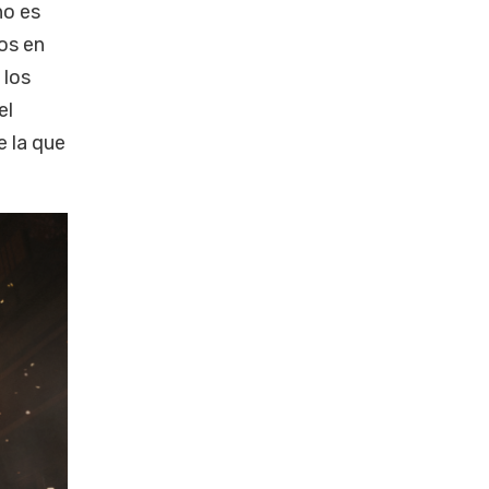
no es
os en
 los
el
e la que