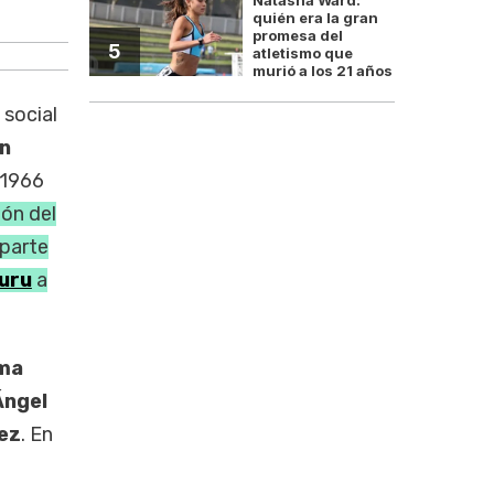
Pedr
quién era la gran
promesa del
5
atletismo que
murió a los 21 años
 social
n
 1966
ión del
 parte
uru
a
rma
Ángel
ez
. En