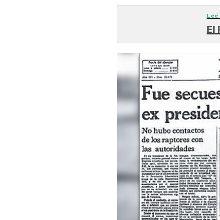
Leé
El