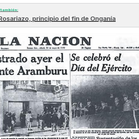
 también:
 Rosariazo, principio del fin de Onganía