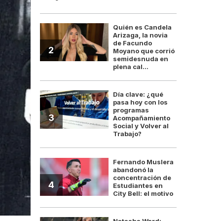
Quién es Candela
Arizaga, la novia
de Facundo
2
Moyano que corrió
semidesnuda en
plena cal...
Día clave: ¿qué
pasa hoy con los
programas
3
Acompañamiento
Social y Volver al
Trabajo?
Fernando Muslera
abandonó la
concentración de
4
Estudiantes en
City Bell: el motivo
Natasha Ward: