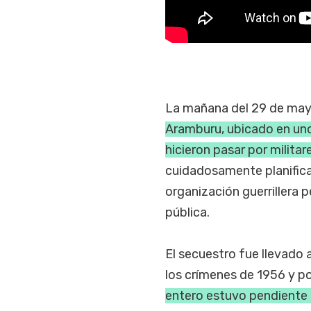
La mañana del 29 de may
Aramburu, ubicado en uno 
hicieron pasar por militar
cuidadosamente planifica
organización guerrillera 
pública.
El secuestro fue llevado
los crímenes de 1956 y po
entero estuvo pendiente 