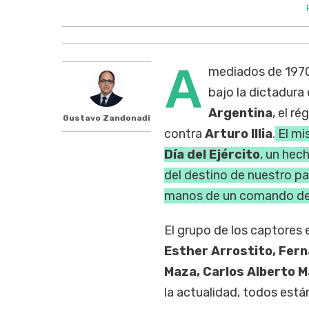
A
mediados de 1970 
bajo la dictadura
Argentina
, el r
Gustavo Zandonadi
contra
Arturo Illia
.
El mi
Día del Ejército
, un hec
del destino de nuestro pa
manos de un comando d
El grupo de los captores
Esther Arrostito, Fern
Maza, Carlos Alberto M
la actualidad, todos est