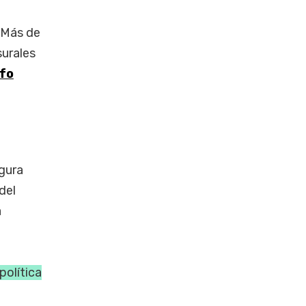
 Más de
surales
fo
igura
del
a
 política