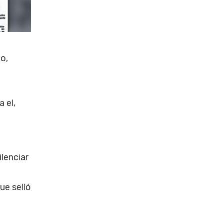
o,
 el,
ilenciar
ue selló