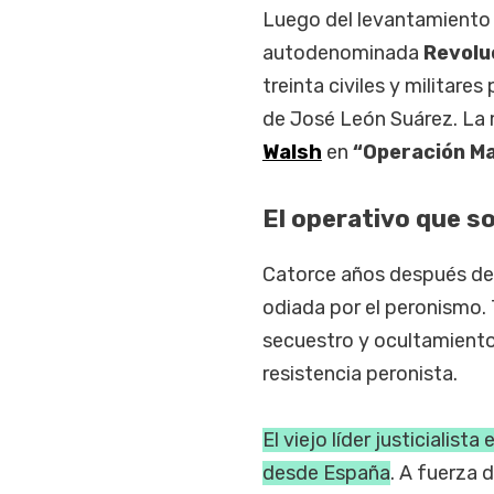
Luego del levantamiento
autodenominada
Revolu
treinta civiles y militare
de José León Suárez. La
Walsh
en
“Operación M
El operativo que so
Catorce años después de
odiada por el peronismo.
secuestro y ocultamient
resistencia peronista.
El viejo líder justicialista
desde España
. A fuerza 