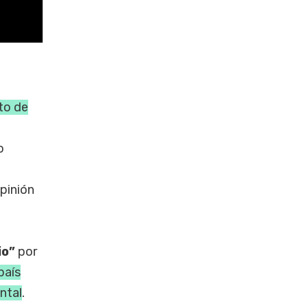
to de
o
pinión
io”
por
país
ntal
.