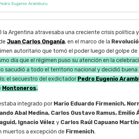
Pedro Eugenio Aramburu.
la Argentina atravesaba una creciente crisis política y
 de
Juan Carlos Onganía
, en el marco de la
Revolució
égimen autoritario que tomó el poder luego del golpe de
smo día que el régimen puso su atención en la celebrac
ho sacudió a todo el territorio nacional y decidió buena
ís: el secuestro del exdictador
Pedro Eugenio Aramb
e
Montoneros
.
 estaba integrado por
Mario Eduardo Firmenich, No
ando Abal Medina, Carlos Gustavo Ramus, Emilio 
aguid, Ignacio Vélez
y
Carlos Raúl Capuano Martín
án muertos a excepción de
Firmenich
.