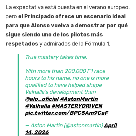
La expectativa está puesta en el verano europeo,
pero
el Principado ofrece un escenario ideal
para que Alonso vuelva a demostrar por qué
sigue siendo uno de los pilotos más
respetados
y admirados de la Fórmula 1.
True mastery takes time.
With more than 200,000 F1 race
hours to his name, no one is more
qualified to have helped shape
Valhalla’s development than
@alo_oficial
.
#AstonMartin
#Valhalla
#MASTERYDRIVEN
pic.twitter.com/BPC5Am9CaF
— Aston Martin (@astonmartin)
April
14, 2026