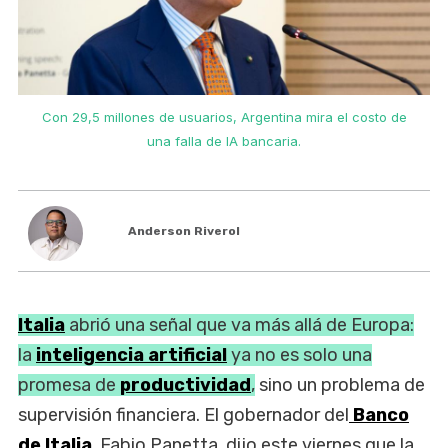
Con 29,5 millones de usuarios, Argentina mira el costo de
una falla de IA bancaria.
Anderson Riverol
Italia
abrió una señal que va más allá de Europa:
la
inteligencia artificial
ya no es solo una
promesa de
productividad
,
sino un problema de
supervisión financiera. El gobernador del
Banco
de Italia
, Fabio Panetta, dijo este viernes que la