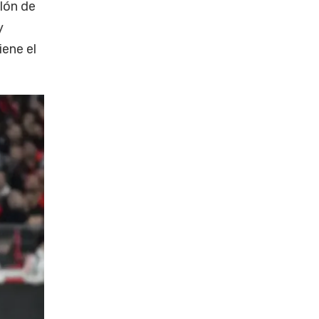
lón de
y
iene el