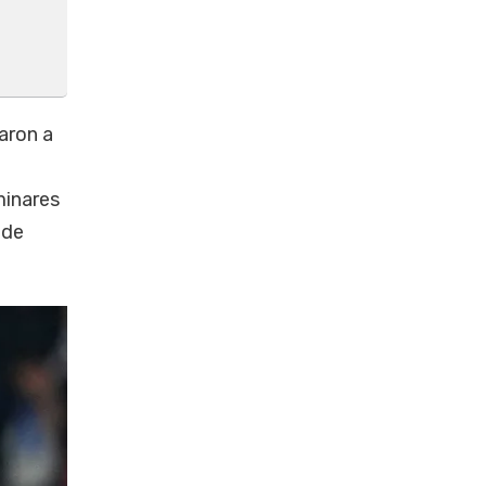
aron a
minares
 de