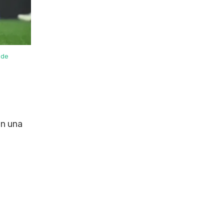
 de
on una