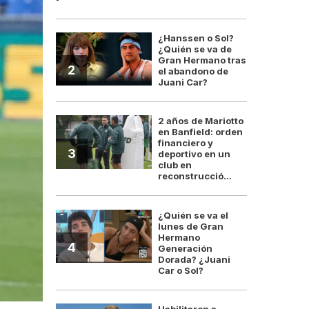
¿Hanssen o Sol?
¿Quién se va de
Gran Hermano tras
2
el abandono de
Juani Car?
2 años de Mariotto
en Banfield: orden
financiero y
3
deportivo en un
club en
reconstrucció...
¿Quién se va el
lunes de Gran
Hermano
4
Generación
Dorada? ¿Juani
Car o Sol?
Habilitaron a