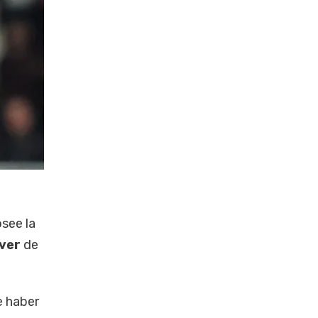
osee la
ver
de
e haber