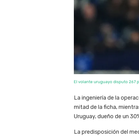
El volante uruguayo disputo 267 p
La ingeniería de la operac
mitad de la ficha, mientr
Uruguay, dueño de un 30%,
La predisposición del med