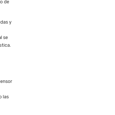
eo de
adas y
ó
al se
tica.
fensor
o las