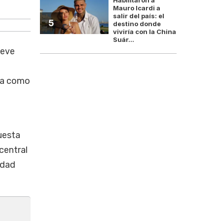
River oferto 3.5 millone
Mauro Icardi a
salir del país: el
5
destino donde
viviría con la China
Suár...
ueve
a como
uesta
 central
idad