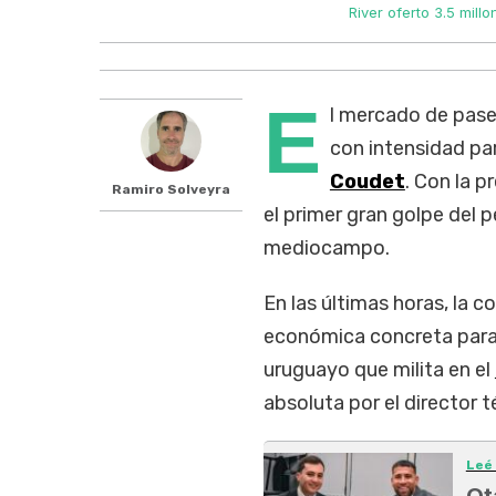
River oferto 3.5 mil
E
l mercado de pases
con intensidad pa
Coudet
. Con la p
Ramiro Solveyra
el primer gran golpe del 
mediocampo.
En las últimas horas, la 
económica concreta para 
uruguayo que milita en el
absoluta por el director t
Leé
Ot