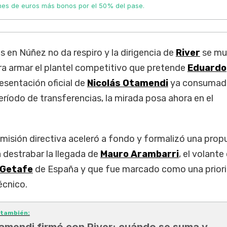
lones de euros más bonos por el 50% del pase.
 en Núñez no da respiro y la dirigencia de
River
se m
ra armar el plantel competitivo que pretende
Eduardo
resentación oficial de
Nicolás Otamendi
ya consumad
período de transferencias, la mirada posa ahora en el
comisión directiva aceleró a fondo y formalizó una prop
destrabar la llegada de
Mauro Arambarri
, el volante
Getafe
de España y que fue marcado como una prior
écnico.
 también:
amendi firmó con River: cuándo se suma y