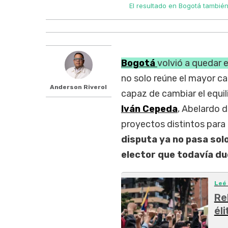
El resultado en Bogotá tambié
Bogotá
volvió a quedar e
no solo reúne el mayor ca
Anderson Riverol
capaz de cambiar el equil
Iván Cepeda
, Abelardo d
proyectos distintos para 
disputa ya no pasa solo
elector que todavía du
Leé
Re
él