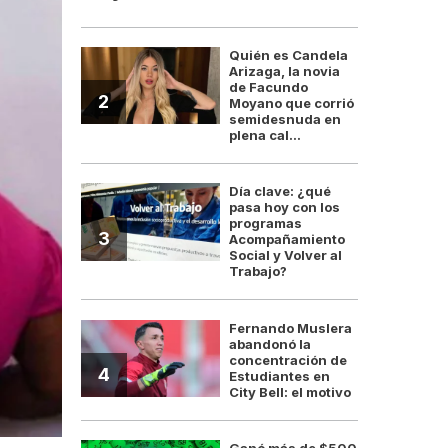
Quién es Candela
Arizaga, la novia
de Facundo
2
Moyano que corrió
semidesnuda en
plena cal...
Día clave: ¿qué
pasa hoy con los
programas
3
Acompañamiento
Social y Volver al
Trabajo?
Fernando Muslera
abandonó la
concentración de
4
Estudiantes en
City Bell: el motivo
Ganó más de $500