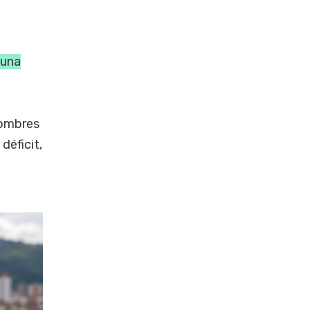
 una
nombres
déficit,