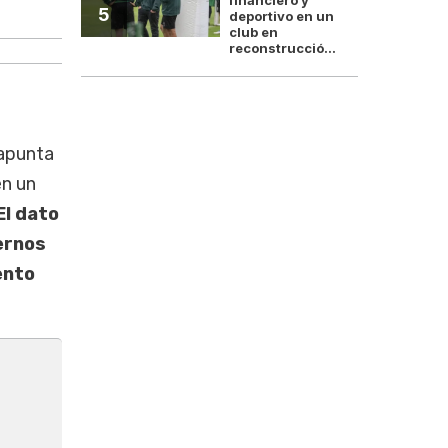
El giro económico de Sheinbaum 
5
deportivo en un
club en
reconstrucció...
 apunta
en un
El dato
ternos
ento