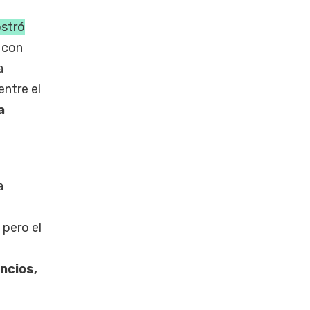
ostró
 con
a
entre el
a
a
 pero el
ncios,