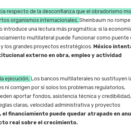
ncia respecto de la desconfianza que el obradorismo m
ertos organismos internacionales.
Sheinbaum no rompe
ero introduce una lectura más pragmática: si la economí
nanciamiento multilateral puede funcionar como puente 
o y los grandes proyectos estratégicos.
México intent
titucional externo en obra, empleo y actividad
la ejecución.
Los bancos multilaterales no sustituyen l
s ni corrigen por sí solos los problemas regulatorios,
eden aportar fondos, asistencia técnica y credibilidad,
glas claras, velocidad administrativa y proyectos
, el financiamiento puede quedar atrapado en anu
cto real sobre el crecimiento.