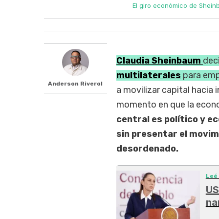
El giro económico de Sheinb
Claudia Sheinbaum
deci
multilaterales
para emp
Anderson Riverol
a movilizar capital hacia 
momento en que la econ
central es político y 
sin presentar el movi
desordenado.
Leé
US
na