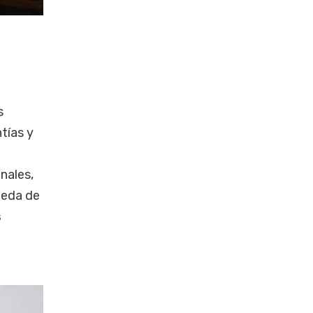
s
tías y
nales,
ueda de
s