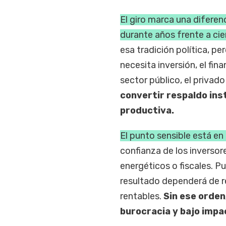
El giro marca una difere
durante años frente a ci
esa tradición política, p
necesita inversión, el fi
sector público, el privad
convertir respaldo ins
productiva.
El punto sensible está en 
confianza de los inversore
energéticos o fiscales. Pu
resultado dependerá de re
rentables.
Sin ese orden
burocracia y bajo impa