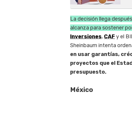
La decisión llega después
alcanza para sostener por
Inversiones
,
CAF
y el B
Sheinbaum intenta ordena
en usar garantías, cré
proyectos que el Estad
presupuesto.
México