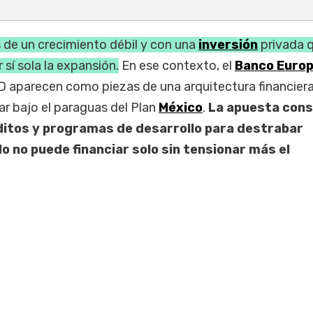
 de un crecimiento débil y con una
inversión
privada 
 sí sola la expansión.
En ese contexto, el
Banco Europ
ID aparecen como piezas de una arquitectura financier
r bajo el paraguas del Plan
México
.
La apuesta cons
ditos y programas de desarrollo para destrabar
o no puede financiar solo sin tensionar más el