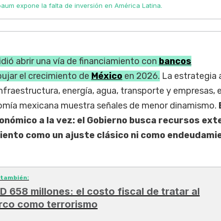
aum expone la falta de inversión en América Latina.
dió abrir una vía de financiamiento con
bancos
ujar el crecimiento de
México
en 2026.
La estrategia
infraestructura, energía, agua, transporte y empresas, 
omía mexicana muestra señales de menor dinamismo.
económico a la vez: el Gobierno busca recursos ex
miento como un ajuste clásico ni como endeudami
 también:
D 658 millones: el costo fiscal de tratar al
rco como terrorismo