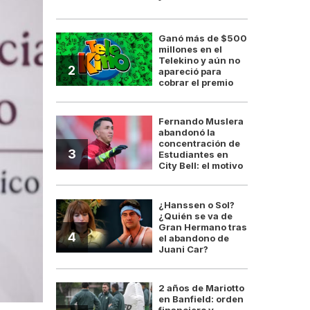
Ganó más de $500
millones en el
Telekino y aún no
2
apareció para
cobrar el premio
Fernando Muslera
abandonó la
concentración de
3
Estudiantes en
City Bell: el motivo
¿Hanssen o Sol?
¿Quién se va de
Gran Hermano tras
4
el abandono de
Juani Car?
2 años de Mariotto
en Banfield: orden
financiero y