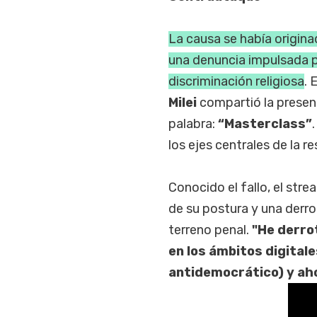
La causa se había origin
una denuncia impulsada 
discriminación religiosa
. 
Milei
compartió la presenta
palabra:
“Masterclass”
los ejes centrales de la 
Conocido el fallo, el str
de su postura y una derrot
terreno penal.
"He derrot
en los ámbitos digital
antidemocrático) y aho