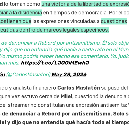
d
lo toman como
una victoria de la libertad de expresi
iar a la disidencia
en tiempos de democracia. Por el co
 sostienen que
las expresiones vinculadas a
cuestiones
scutidas dentro de marcos legales específicos.
ea de denunciar a Rebord por antisemitismo. Él solo obje
i y dijo que no entendía qué hacía a cada rato en el Mur
Yo mismo podría haber hecho ese comentario. Yo, judío
agan más.
https://t.co/LJOOiMEwhJ
ón
(@CarlosMaslaton)
May 28, 2026
do y analista financiero
Carlos Maslatón
se puso del
lguna vez estuvo cerca de
Milei
, cuestionó la denuncia o
del streamer no constituían una expresión antisemita:
 de denunciar a Rebord por antisemitismo. Solo 
lei y dijo que no entendía qué hacía todo el tiempo