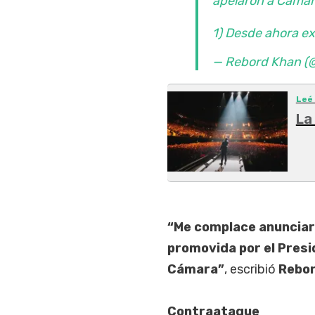
apelaron a Cámara
1) Desde ahora 
— Rebord Khan (
Leé
La
“Me complace anunciar 
promovida por el Presi
Cámara”
, escribió
Rebo
Contraataque