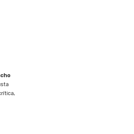
acho
usta
rítica,