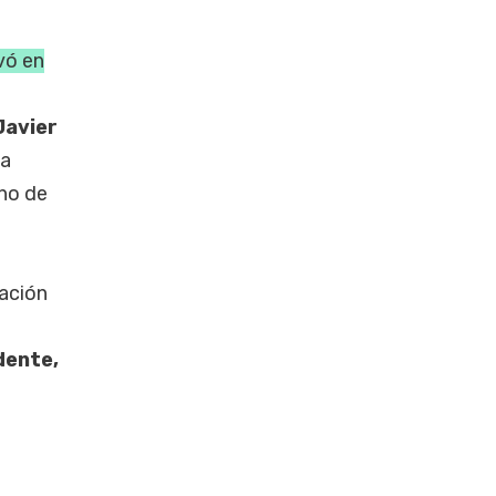
vó en
Javier
la
uno de
cación
l
dente,