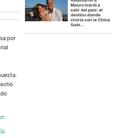
Mauro Icardi a
salir del país: el
5
destino donde
viviría con la China
Suár...
usa por
rial
puesta.
ovechó
ado
or
i,