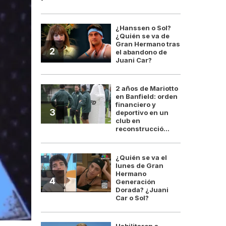
¿Hanssen o Sol?
¿Quién se va de
Gran Hermano tras
2
el abandono de
Juani Car?
2 años de Mariotto
en Banfield: orden
financiero y
3
deportivo en un
club en
reconstrucció...
¿Quién se va el
lunes de Gran
Hermano
4
Generación
Dorada? ¿Juani
Car o Sol?
Habilitaron a