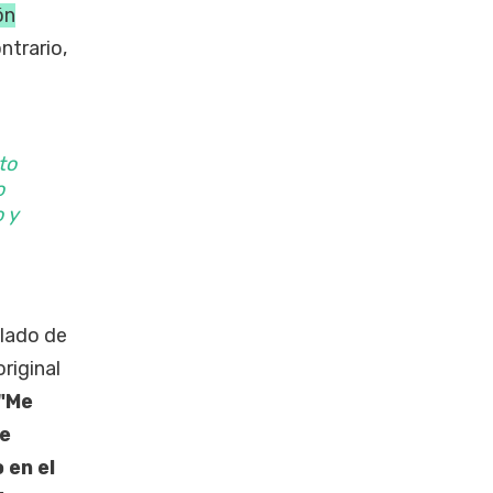
ón
ntrario,
to
o
 y
 lado de
riginal
"Me
se
 en el