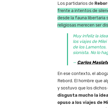
Los partidarios de
Rebor
frente a intentos de silenc
desde la fauna libertaria
religiosas merecen ser di
Muy infeliz la id
los viajes de Mile
de los Lamentos. 
sionista. No lo h
—
Carlos Maslat
En ese contexto, el aboga
Rebord. El hombre que a
y sostuvo que los dichos 
disgusta mucho la idea
opuso a los viajes de Mi