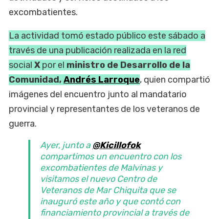
excombatientes.
La actividad tomó estado público este sábado a
través de una publicación realizada en la red
social
X
por el
ministro de Desarrollo de la
Comunidad,
Andrés Larroque
, quien compartió
imágenes del encuentro junto al mandatario
provincial y representantes de los veteranos de
guerra.
Ayer, junto a
@Kicillofok
compartimos un encuentro con los
excombatientes de Malvinas y
visitamos el nuevo Centro de
Veteranos de Mar Chiquita que se
inauguró este año y que contó con
financiamiento provincial a través de