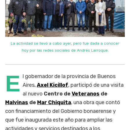
La actividad se llevó a cabo ayer, pero fue dada a conocer
hoy por las redes sociales de Andrés Larroque.
E
l gobernador de la provincia de Buenos
Aires,
Axel Kicillof
, participó de una visita
al nuevo
Centro de
Veteranos
de
Malvinas
de
Mar Chiquita
, una obra que contó
con financiamiento del Gobierno bonaerense y
que fue inaugurada este año para ampliar las
actividades y servicios destinados a los