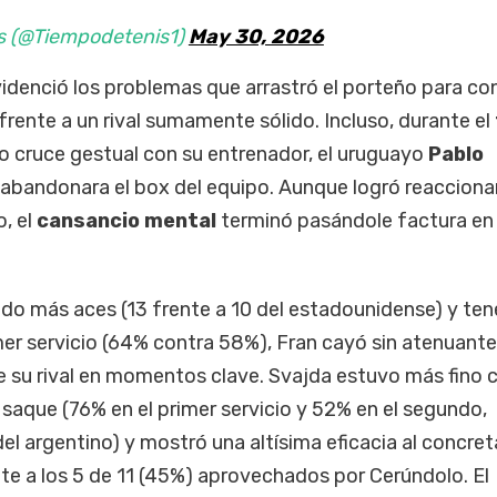
s (@Tiempodetenis1)
May 30, 2026
videnció los problemas que arrastró el porteño para con
frente a un rival sumamente sólido. Incluso, durante el
o cruce gestual con su entrenador, el uruguayo
Pablo
 abandonara el box del equipo. Aunque logró reacciona
o, el
cansancio mental
terminó pasándole factura en 
do más aces (13 frente a 10 del estadounidense) y ten
er servicio (64% contra 58%), Fran cayó sin atenuant
e su rival en momentos clave. Svajda estuvo más fino c
saque (76% en el primer servicio y 52% en el segundo,
l argentino) y mostró una altísima eficacia al concret
nte a los 5 de 11 (45%) aprovechados por Cerúndolo. El