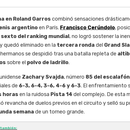
na en Roland Garros
combinó sensaciones drásticam
enis argentino
en París.
Francisco Cerúndolo
, posi
 sexto del ranking mundial
, no logró sostener la iner
 y quedó eliminado en la
tercera ronda
del
Grand Sl
s hermanos se despidió tras una batalla repleta de
alti
cos
sobre el
polvo de ladrillo
.
ounidense
Zachary Svajda
, número
85 del escalafó
iales de
6-3, 6-4, 3-6, 4-6 y 6-3
. El enfrentamiento 
s horas
en la ruidosa
Pista 14
del complejo. De esta 
 revancha de duelos previos en el circuito y selló su p
unda semana
de un torneo grande.
 también: