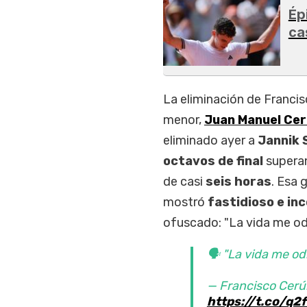
Ép
ca
La eliminación de Franci
menor,
Juan Manuel Cer
eliminado ayer a
Jannik 
octavos de final
superan
de casi
seis horas
. Esa 
mostró
fastidioso e i
ofuscado: "La vida me odia
🗣 "La vida me odi
— Francisco Cerú
https://t.co/q2