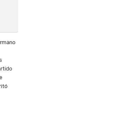
hermano
s
rtido
e
ritó