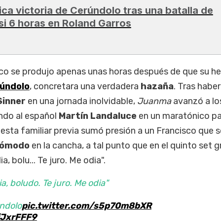
ica victoria de Cerúndolo tras una batalla de
si 6 horas en Roland Garros
sco se produjo apenas unas horas después de que su 
úndolo
, concretara una verdadera
hazaña
. Tras haber
Sinner
en una jornada inolvidable,
Juanma
avanzó a lo
do al español
Martín Landaluce
en un maratónico pa
gesta familiar previa sumó presión a un Francisco que s
ncómodo
en la cancha, a tal punto que en el quinto set g
, bolu... Te juro. Me odia".
a, boludo. Te juro. Me odia"
ndolo
pic.twitter.com/s5p70m8bXR
fJxrFFF9