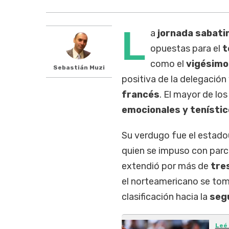
L
a
jornada sabati
opuestas para el
t
como el
vigésimo
Sebastián Muzi
positiva de la delegación
francés
. El mayor de lo
emocionales y tenísti
Su verdugo fue el estad
quien se impuso con parc
extendió por más de
tre
el norteamericano se tomó
clasificación hacia la
seg
Leé