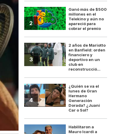
Ganó más de $500
millones en el
Telekino y aún no
2
apareció para
cobrar el premio
2 años de Mariotto
en Banfield: orden
financiero y
3
deportivo en un
club en
reconstrucció...
¿Quién se va el
lunes de Gran
Hermano
4
Generación
Dorada? ¿Juani
Car o Sol?
Habilitaron a
Mauro Icardi a