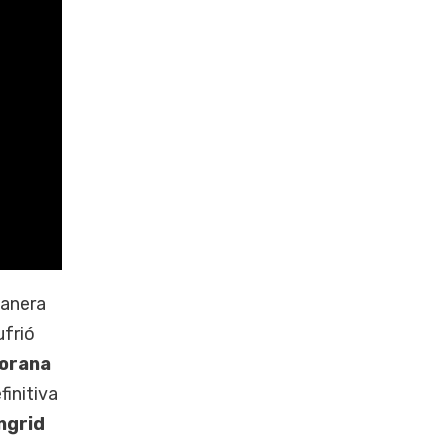
anera
frió
orana
initiva
ngrid