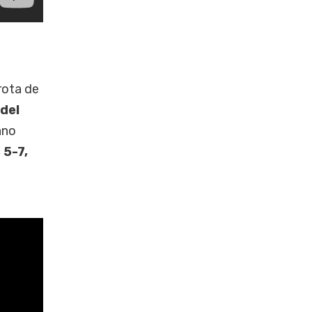
rota de
 del
ano
 5-7,