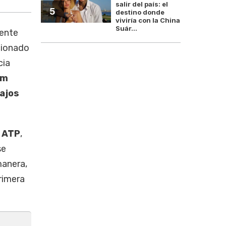
salir del país: el
5
destino donde
viviría con la China
Suár...
ente
cionado
cia
am
bajos
n ATP
,
se
manera,
rimera