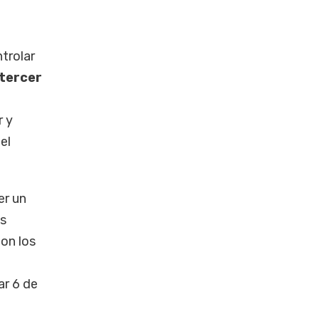
trolar
tercer
r y
el
er un
es
on los
ar 6 de