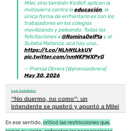
Milei, sino también Kicillof, aplican la
motosierra contra la
educación
, la
única forma de enfrentarlo es con los
trabajadores en los colegios
movilizando y peleando. Todas las
felicitaciones a
@RominaDelPla
y al
Suteba Matanza, acá hay una…
https://t.co/NLhNtLkkUV
pic.twitter.com/nmNKPWXPvG
— Prensa Obrera (@prensaobrera)
May 30, 2026
Leé también:
“No duermo, no como”: un
intendente se quebró y apuntó a Milei
En ese sentido,
criticó las restricciones que,