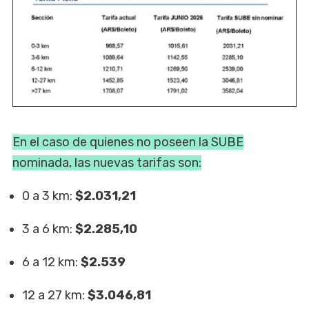
En el caso de quienes no poseen la SUBE
nominada, las nuevas tarifas son:
0 a 3 km:
$2.031,21
3 a 6 km:
$2.285,10
6 a 12 km:
$2.539
12 a 27 km:
$3.046,81