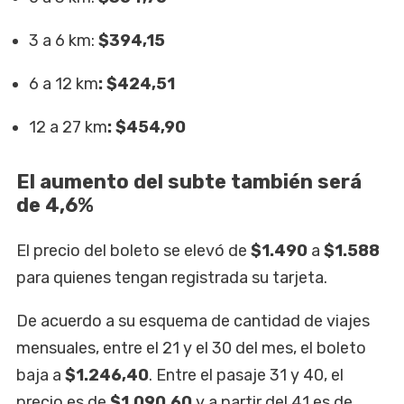
3 a 6 km:
$394,15
6 a 12 km
: $424,51
12 a 27 km
: $454,90
El aumento del subte también será
de 4,6%
El precio del boleto se elevó de
$1.490
a
$1.588
para quienes tengan registrada su tarjeta.
De acuerdo a su esquema de cantidad de viajes
mensuales, entre el 21 y el 30 del mes, el boleto
baja a
$1.246,40
. Entre el pasaje 31 y 40, el
precio es de
$1.090,60
y a partir del 41 es de