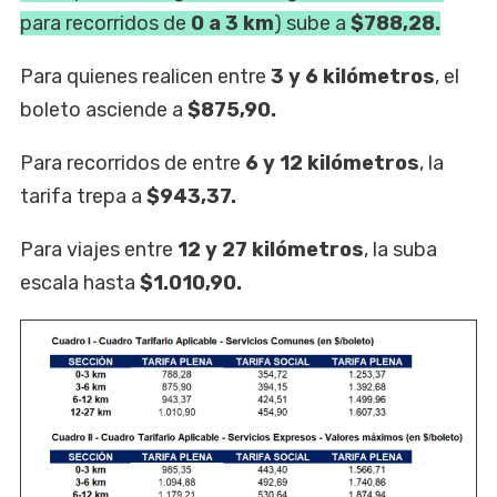
para recorridos de
0 a 3 km
) sube a
$788,28.
Para quienes realicen entre
3 y 6 kilómetros
, el
boleto asciende a
$875,90.
Para recorridos de entre
6 y 12 kilómetros
, la
tarifa trepa a
$943,37.
Para viajes entre
12 y 27 kilómetros
, la suba
escala hasta
$1.010,90.