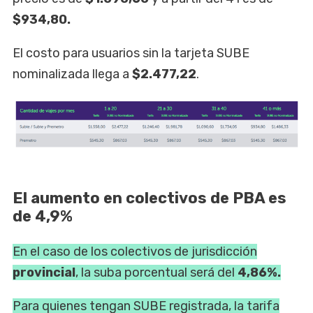
$934,80.
El costo para usuarios sin la tarjeta SUBE
nominalizada llega a
$2.477,22
.
El aumento en colectivos de PBA es
de 4,9%
En el caso de los colectivos de jurisdicción
provincial
, la suba porcentual será del
4,86%.
Para quienes tengan SUBE registrada, la tarifa