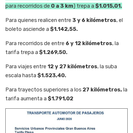
para recorridos de
0 a 3 km
) trepa a
$1.015,01.
Para quienes realicen entre
3 y 6 kilómetros
, el
boleto asciende a
$1.142,55.
Para recorridos de entre
6 y 12 kilómetros
, la
tarifa trepa a
$1.269,50.
Para viajes entre
12 y 27 kilómetros
, la suba
escala hasta
$1.523,40.
Para trayectos superiores a los
27 kilómetros,
la
tarifa aumenta a
$1.791,02