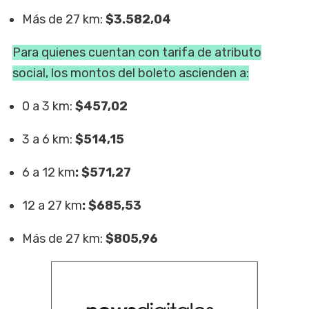
Más de 27 km:
$3.582,04
Para quienes cuentan con tarifa de atributo
social, los montos del boleto ascienden a:
0 a 3 km:
$457,02
3 a 6 km:
$514,15
6 a 12 km
: $571,27
12 a 27 km
: $685,53
Más de 27 km:
$805,96