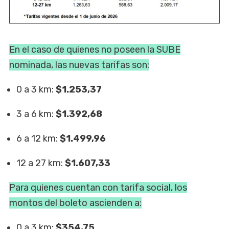
En el caso de quienes no poseen la SUBE
nominada, las nuevas tarifas son:
0 a 3 km:
$1.253,37
3 a 6 km:
$1.392,68
6 a 12 km:
$1.499,96
12 a 27 km:
$1.607,33
Para quienes cuentan con tarifa social, los
montos del boleto ascienden a:
0 a 3 km:
$354,75