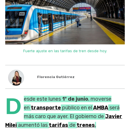
Fuerte ajuste en las tarifas de tren desde hoy.
Florencia Gutiérrez
D
esde este lunes
1º de junio
, moverse
en
transporte
público en el
AMBA
será
más caro que ayer. El gobierno de
Javier
Milei
aumentó las
tarifas
de
trenes
,