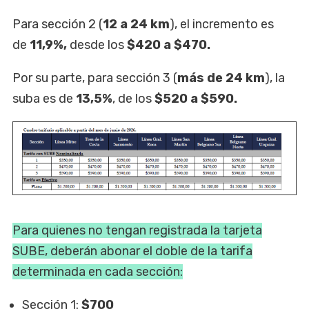
Para sección 2 (
12 a 24 km
), el incremento es
de
11,9%,
desde los
$420 a $470.
Por su parte, para sección 3 (
más de 24 km
), la
suba es de
13,5%
, de los
$520 a $590.
Para quienes no tengan registrada la tarjeta
SUBE, deberán abonar el doble de la tarifa
determinada en cada sección:
Sección 1:
$700