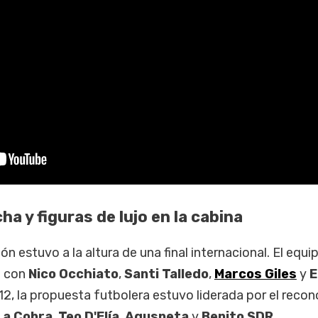
ha y figuras de lujo en la cabina
n estuvo a la altura de una final internacional. El equi
a con
Nico Occhiato
,
Santi Talledo
,
Marcos Giles
y
E
412, la propuesta futbolera estuvo liderada por el reco
La Cobra
,
Teo D'Elía
,
Agusneta
y
Benito SDR
.