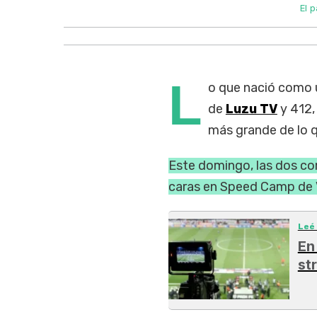
El 
L
o que nació como u
de
Luzu TV
y 412,
más grande de lo q
Este domingo, las dos co
caras en Speed Camp de V
Leé
En
st