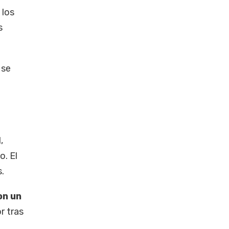
 los
s
se
,
. El
.
on un
r tras