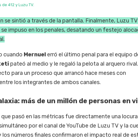
s de 412 y Luzu TV.
ón se sintió a través de la pantalla. Finalmente, Luzu T
y se impuso en los penales, desatando un festejo aloc
l.
do cuando
Mernuel
erró el último penal para el equipo d
keti
pateó al medio y le regaló la pelota al arquero rival
rfecto para un proceso que arrancó hace meses con
ntre los integrantes de ambos canales.
laxia: más de un millón de personas en v
lo que pasó en las métricas fue directamente una locura
 simultáneo por el canal de YouTube de Luzu TV y la cu
 y los números finales confirmaron el impacto real de es