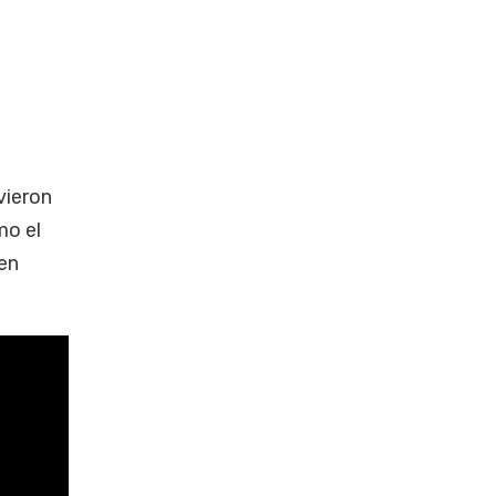
vieron
mo el
 en