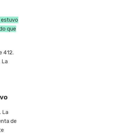
V estuvo
ado que
e 412.
. La
ivo
. La
enta de
te