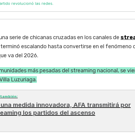
partido revolucionó las redes.
na serie de chicanas cruzadas en los canales de
stre
 terminó escalando hasta convertirse en el fenómeno d
ue va del 2026.
munidades más pesadas del streaming nacional, se vie
illa Luzuriaga.
 también:
 una medida innovadora, AFA transmitirá por
reaming los partidos del ascenso