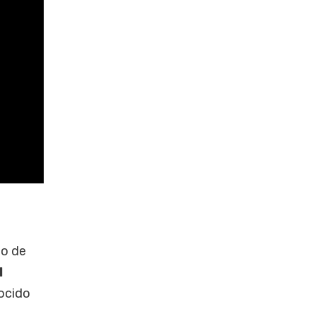
po de
l
nocido