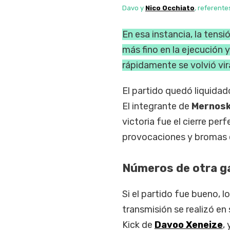
Davo y
Nico Occhiato
, referente
En esa instancia, la tensi
más fino en la ejecución 
rápidamente se volvió vira
El partido quedó liquida
El integrante de
Mernos
victoria fue el cierre pe
provocaciones y bromas e
Números de otra ga
Si el partido fue bueno, 
transmisión se realizó en
Kick de
Davoo Xeneize
,