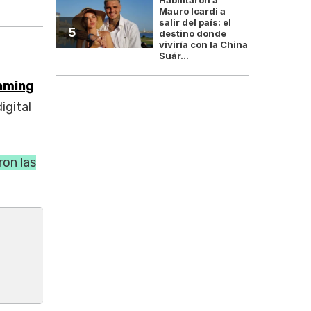
El parti
Mauro Icardi a
salir del país: el
5
destino donde
viviría con la China
Suár...
aming
igital
ron las