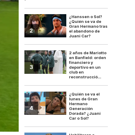
¿Hanssen o Sol?
¿Quién se va de
Gran Hermano tras
2
el abandono de
Juani Car?
2 años de Mariotto
en Banfield: orden
financiero y
3
deportivo en un
club en
reconstrucció...
¿Quién se va el
lunes de Gran
Hermano
4
Generación
Dorada? ¿Juani
Car o Sol?
Habilitaron a