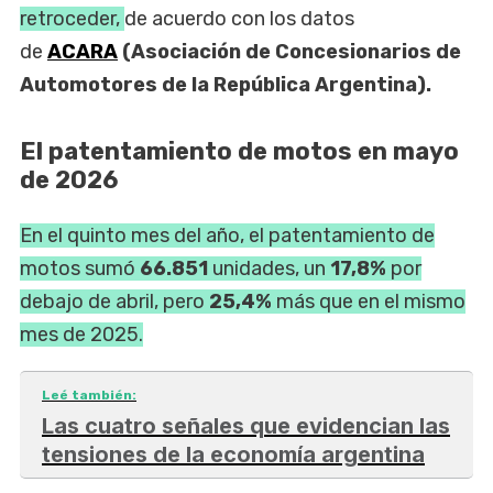
retroceder,
de acuerdo con los datos
de
ACARA
(Asociación de Concesionarios de
Automotores de la República Argentina).
El patentamiento de motos en mayo
de 2026
En el quinto mes del año, el patentamiento de
motos sumó
66.851
unidades, un
17,8%
por
debajo de abril, pero
25,4%
más que en el mismo
mes de 2025.
Leé también:
Las cuatro señales que evidencian las
tensiones de la economía argentina