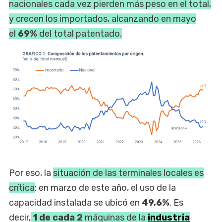
nacionales cada vez pierden más peso en el total,
y crecen los importados, alcanzando en mayo
el
69%
del total patentado.
Por eso, la
situación de las terminales locales es
crítica
: en marzo de este año, el uso de la
capacidad instalada se ubicó en
49,6%
. Es
decir,
1 de cada 2
máquinas de la
industria