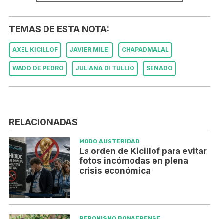
TEMAS DE ESTA NOTA:
AXEL KICILLOF
JAVIER MILEI
CHAPADMALAL
WADO DE PEDRO
JULIANA DI TULLIO
SENADO
RELACIONADAS
MODO AUSTERIDAD
La orden de Kicillof para evitar
fotos incómodas en plena
crisis económica
PERONISMO BONAERENSE