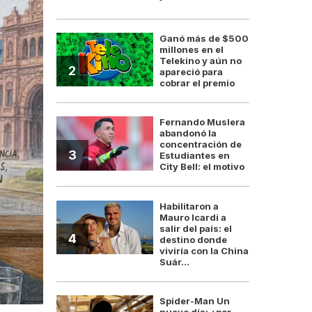
Ganó más de $500
millones en el
Telekino y aún no
2
apareció para
cobrar el premio
Fernando Muslera
abandonó la
concentración de
3
Estudiantes en
City Bell: el motivo
Habilitaron a
Mauro Icardi a
salir del país: el
4
destino donde
viviría con la China
Suár...
Spider-Man Un
nuevo día: ¿por