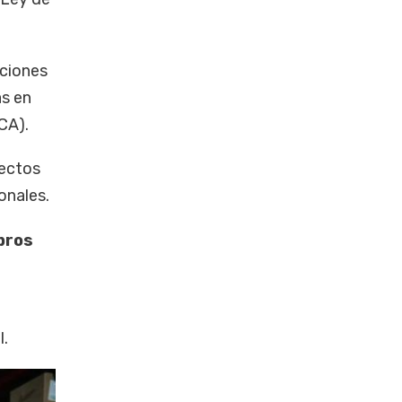
aciones
as en
CA).
fectos
onales.
ibros
l.