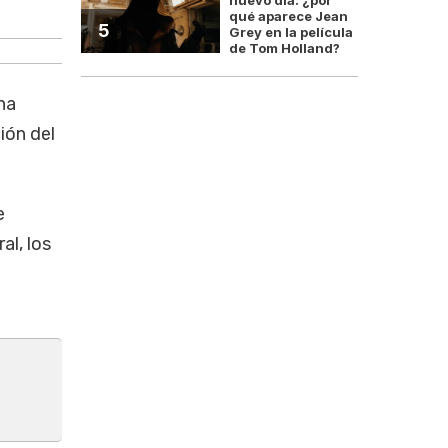
.
La reglamentación del artículo 210 introduce cambi
qué aparece Jean
5
Grey en la película
de Tom Holland?
na
ión del
e
al, los