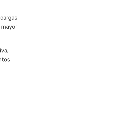
 cargas
ar mayor
iva,
ntos
e