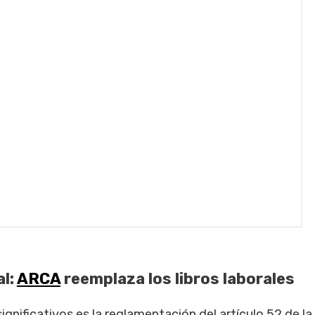
al:
ARCA
reemplaza los libros laborales
gnificativos es la reglamentación del artículo 52 de la