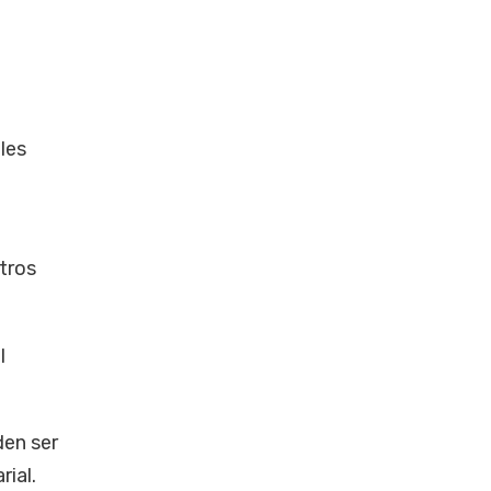
les
tros
l
den ser
ial.