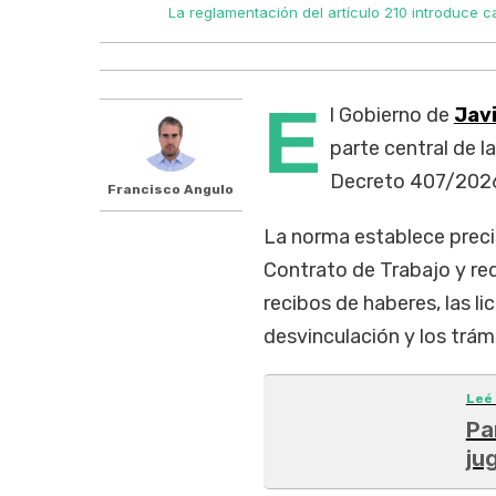
ales.
La reglamentación del artículo 210 introduce c
E
l Gobierno de
Javi
parte central de la
Decreto 407/2026 e
Francisco Angulo
La norma establece precis
Contrato de Trabajo y red
recibos de haberes, las l
desvinculación y los trámi
Leé
Pa
ju