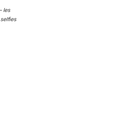
– les
selfies