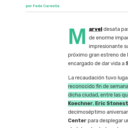
por Fede Carestia
M
arvel
desata pas
de enorme impac
impresionante su
próximo gran estreno de 
encargado de dar vida a
La recaudación tuvo lugar
reconocido fin de semana
dicha ciudad, entre las 
Koechner
,
Eric Stones
decimoséptimo aniversario
Center
para desplegar u