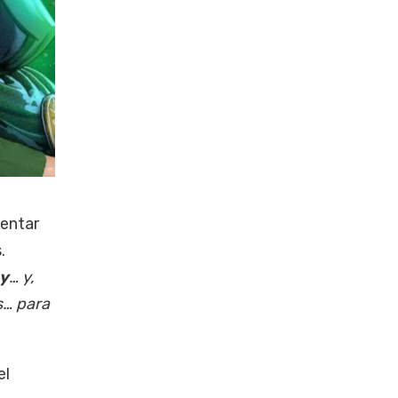
sentar
.
y
… y,
s… para
el