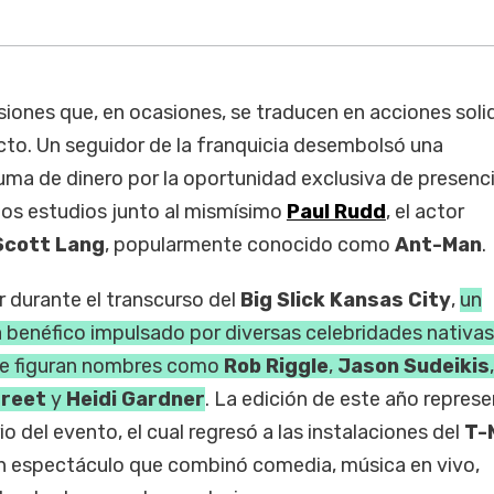
iones que, en ocasiones, se traducen en acciones soli
to. Un seguidor de la franquicia desembolsó una
ma de dinero por la oportunidad exclusiva de presenci
los estudios junto al mismísimo
Paul Rudd
, el actor
Scott Lang
, popularmente conocido como
Ant-Man
.
 durante el transcurso del
Big Slick Kansas City
,
un
 benéfico impulsado por diversas celebridades nativas
que figuran nombres como
Rob Riggle
,
Jason Sudeikis
treet
y
Heidi Gardner
. La edición de este año represe
 del evento, el cual regresó a las instalaciones del
T-
n espectáculo que combinó comedia, música en vivo,