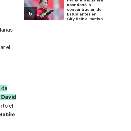
abandonó la
concentración de
5
Estudiantes en
City Bell: el motivo
darias
ar el
 de
,
David
ntó el
Mobile