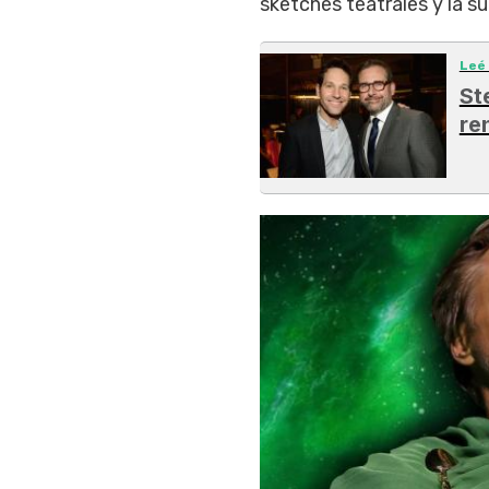
sketches teatrales y la s
Leé
St
re