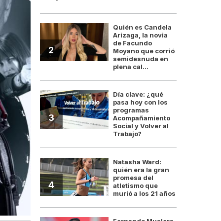
Quién es Candela
Arizaga, la novia
de Facundo
2
Moyano que corrió
semidesnuda en
plena cal...
Día clave: ¿qué
pasa hoy con los
programas
3
Acompañamiento
Social y Volver al
Trabajo?
Natasha Ward:
quién era la gran
promesa del
4
atletismo que
murió a los 21 años
Fernando Muslera