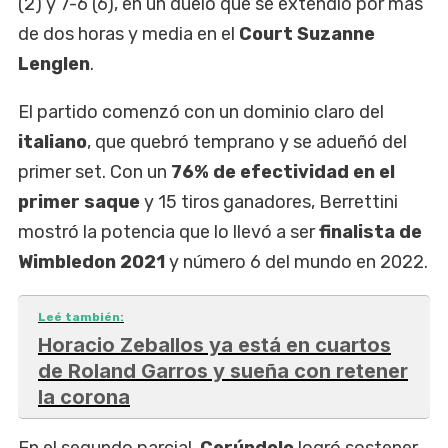
(2) y 7-6 (6), en un duelo que se extendió por más
de dos horas y media en el
Court Suzanne
Lenglen
.
El partido comenzó con un dominio claro del
italiano
, que quebró temprano y se adueñó del
primer set. Con un
76% de efectividad en el
primer saque
y 15 tiros ganadores, Berrettini
mostró la potencia que lo llevó a ser
finalista de
Wimbledon 2021
y número 6 del mundo en 2022.
Leé también:
Horacio Zeballos ya está en cuartos
de Roland Garros y sueña con retener
la corona
En el segundo parcial,
Cerúndolo
logró sostener