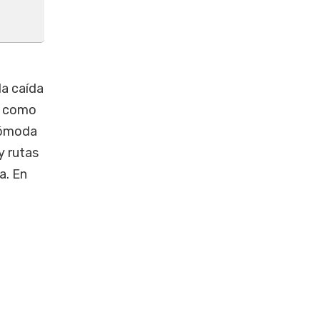
la caída
co como
ncómoda
y rutas
a. En