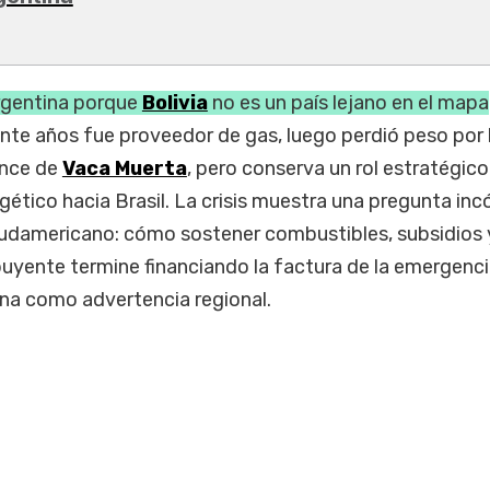
Argentina porque
Bolivia
no es un país lejano en el mapa
nte años fue proveedor de gas, luego perdió peso por 
ance de
Vaca Muerta
, pero conserva un rol estratégi
ergético hacia Brasil. La crisis muestra una pregunta i
sudamericano: cómo sostener combustibles, subsidios 
ibuyente termine financiando la factura de la emergenci
na como advertencia regional.