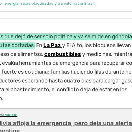
por energía, rutas bloqueadas y tránsito hacia Brasil.
is que dejó de ser solo política y ya se mide en góndola
rutas cortadas.
En
La Paz
y El Alto, los bloqueos llevan
reso de alimentos,
combustibles
y medicinas, mientra
z
evalúa herramientas de emergencia para recuperar co
 fuerte es cotidiana: familias haciendo filas durante ho
ductores esperando hasta cuatro días para cargar gaso
 el abastecimiento, el conflicto deja de estar en los
o.
 también:
livia afloja la emergencia, pero deja una alerta
gentina