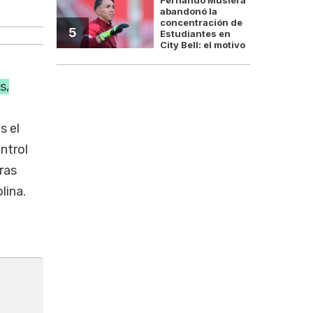
Bolivia alerta a Argentina por e
abandonó la
concentración de
5
Estudiantes en
City Bell: el motivo
s,
s el
ntrol
ras
lina.