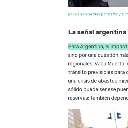
Bolivia exhibe filas por nafta y al
La señal argentina
Para Argentina, el impac
sino por una cuestión más
regionales. Vaca Muerta 
tránsito previsibles para
una crisis de abastecimie
sólido puede ser ese puen
reservas: también depend