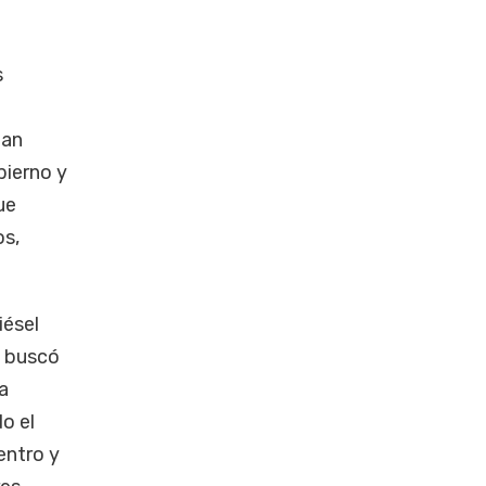
s
jan
bierno y
ue
os,
iésel
o buscó
la
o el
centro y