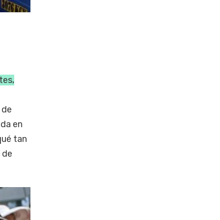
tes,
 de
ada en
qué tan
 de