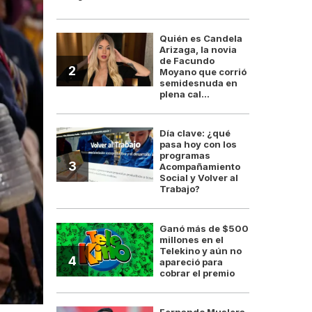
Quién es Candela
Arizaga, la novia
de Facundo
2
Moyano que corrió
semidesnuda en
plena cal...
Día clave: ¿qué
pasa hoy con los
programas
3
Acompañamiento
Social y Volver al
Trabajo?
Ganó más de $500
millones en el
Telekino y aún no
4
apareció para
cobrar el premio
Fernando Muslera