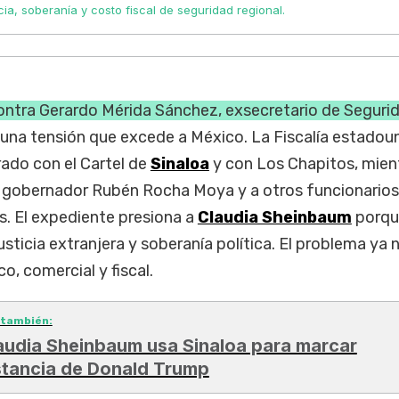
cia, soberanía y costo fiscal de seguridad regional.
ontra Gerardo Mérida Sánchez, exsecretario de Seguri
 una tensión que excede a México. La Fiscalía estadou
rado con el Cartel de
Sinaloa
y con Los Chapitos, mient
 gobernador Rubén Rocha Moya y a otros funcionarios
. El expediente presiona a
Claudia Sheinbaum
porqu
justicia extranjera y soberanía política. El problema ya 
co, comercial y fiscal.
 también:
audia Sheinbaum usa Sinaloa para marcar
stancia de Donald Trump