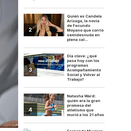
Quién es Candela
Arizaga, la novia
de Facundo
2
Moyano que corrió
semidesnuda en
plena cal...
Día clave: ¿qué
pasa hoy con los
programas
3
Acompañamiento
Social y Volver al
Trabajo?
Natasha Ward:
quién era la gran
promesa del
4
atletismo que
murió a los 21 años
Fernando Muslera