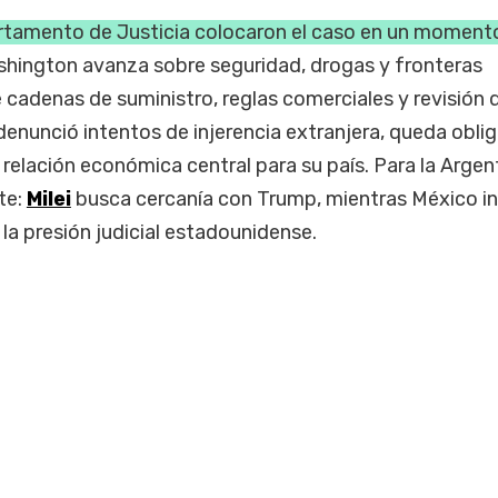
rtamento de Justicia colocaron el caso en un moment
shington avanza sobre seguridad, drogas y fronteras
cadenas de suministro, reglas comerciales y revisión d
enunció intentos de injerencia extranjera, queda obli
relación económica central para su país. Para la Argent
te:
Milei
busca cercanía con Trump, mientras México i
 la presión judicial estadounidense.