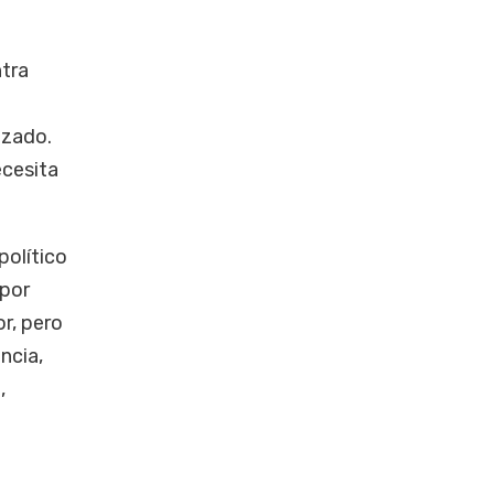
ntra
izado.
ecesita
político
 por
r, pero
ncia,
,