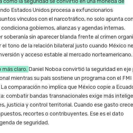
 cómo la seguridad se convirtió en una moneda de
ndo Estados Unidos procesa a exfuncionarios
untos vínculos con el narcotráfico, no solo apunta co
 condiciona gobiernos, alianzas y agendas internas.
soberanía sin aparecer blanda frente al crimen organ
el tono de la relación bilateral justo cuando México n
 inversión y acceso estable al mercado norteamericano.
o más claro.
Daniel Noboa convirtió la seguridad en eje 
onal mientras su país sostiene un programa con el FMI
 La comparación no implica que México copie a Ecuado
a: combatir bandas transnacionales exige más intelige
s, justicia y control territorial. Cuando ese gasto crece
mpuestos, recortes o contribuyentes. Ese es el dato
genda de seguridad.