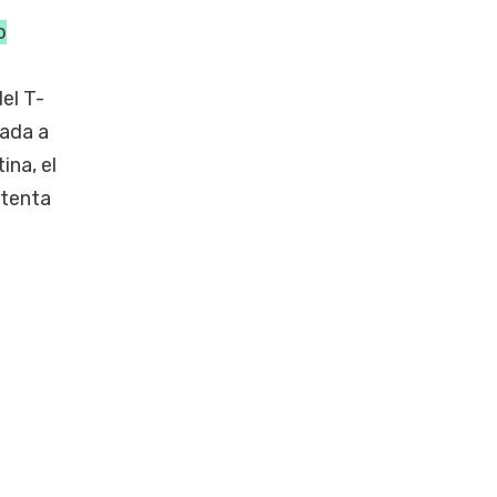
o
el T-
gada a
ina, el
ntenta