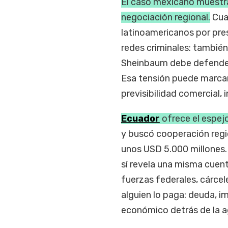
El caso mexicano muestra
negociación regional.
Cua
latinoamericanos por pres
redes criminales: también
Sheinbaum debe defender 
Esa tensión puede marcar 
previsibilidad comercial,
Ecuador
ofrece el espej
y buscó cooperación regi
unos USD 5.000 millones.
sí revela una misma cuent
fuerzas federales, cárcele
alguien lo paga: deuda, i
económico detrás de la a