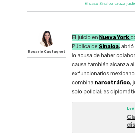
El caso Sinaloa cruza justi
El juicio en
Nueva York
c
Pública de
Sinaloa
,
abrió
Rosario Castagnet
lo acusa de haber colabo
causa también alcanza al
exfuncionarios mexicanos
combina
narcotráfico
, 
solo policial: es diplomáti
Leé
Cl
di