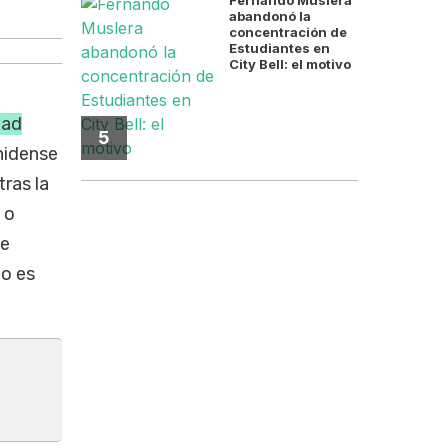
El caso Sinaloa cruza justicia,
abandonó la
concentración de
Estudiantes en
City Bell: el motivo
dad
5
nidense
ras la
 o
e
no es