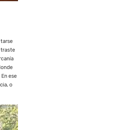
tarse
ntraste
rcanía
 donde
 En ese
cia, o