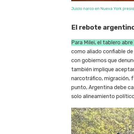
Juicio narco en Nueva York presio
El rebote argentin
Para Milei, el tablero abr
como aliado confiable de
con gobiernos que denunci
también implique aceptar
narcotráfico, migración,
punto, Argentina debe cal
solo alineamiento polític