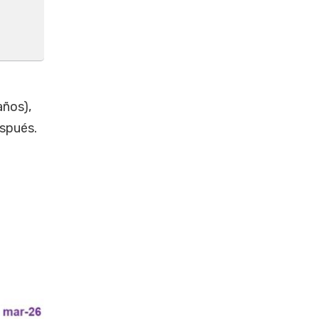
años),
spués.