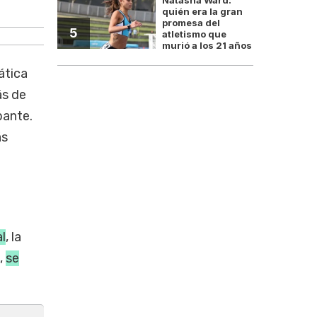
La morosidad de las empresa
quién era la gran
promesa del
5
atletismo que
murió a los 21 años
ática
ás de
pante.
s
l
, la
,
se