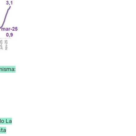
 misma:
do La
sta