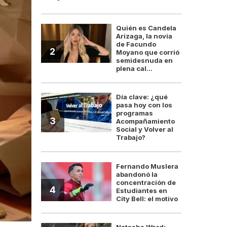
Quién es Candela
Arizaga, la novia
de Facundo
2
Moyano que corrió
semidesnuda en
plena cal...
Día clave: ¿qué
pasa hoy con los
programas
3
Acompañamiento
Social y Volver al
Trabajo?
Fernando Muslera
abandonó la
concentración de
4
Estudiantes en
City Bell: el motivo
Natasha Ward: