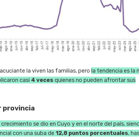
 acuciante la viven las familias, pero
la tendencia es la
licaron casi
4 veces
quienes no pueden afrontar sus
r provincia
 crecimiento se dio en Cuyo y en el norte del país, sien
ncial con una suba de
12,8 puntos porcentuales
, ha