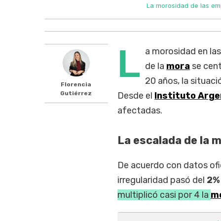
La morosidad de las emp
L
a morosidad en las
de la
mora
se cent
20 años, la situac
Florencia
Gutiérrez
Desde el
Instituto Arg
afectadas.
La escalada de la 
De acuerdo con datos ofic
irregularidad pasó del
2%
multiplicó casi por 4 la
m