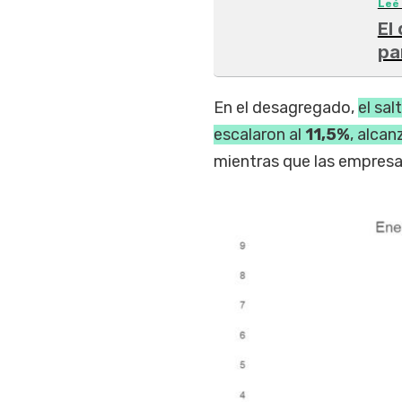
Leé
El
pa
En el desagregado,
el sal
escalaron al
11,5%
, alca
mientras que las empresa