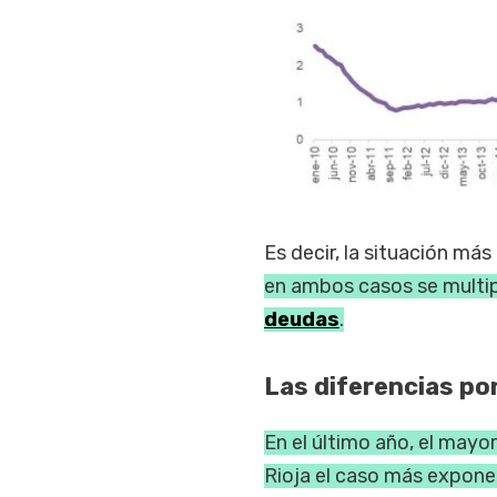
Es decir, la situación más
en ambos casos se multip
deudas
.
Las diferencias po
En el último año, el mayor
Rioja el caso más expone