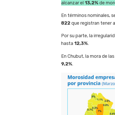
alcanzar el
13,2%
de moro
En términos nominales, s
822
que registran tener al
Por su parte, la irregular
hasta
12,3%
.
En Chubut, la mora de la
9,2%
.