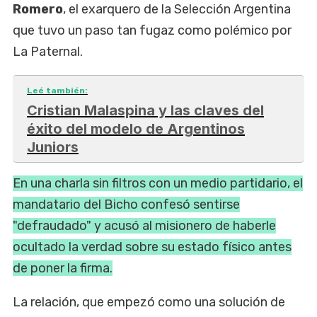
Romero
, el exarquero de la Selección Argentina
que tuvo un paso tan fugaz como polémico por
La Paternal.
Leé también:
Cristian Malaspina y las claves del
éxito del modelo de Argentinos
Juniors
En una charla sin filtros con un medio partidario, el
mandatario del Bicho confesó sentirse
"defraudado" y acusó al misionero de haberle
ocultado la verdad sobre su estado físico antes
de poner la firma.
La relación, que empezó como una solución de