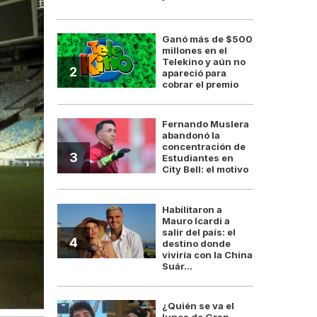
Ganó más de $500
millones en el
Telekino y aún no
2
apareció para
cobrar el premio
Fernando Muslera
abandonó la
concentración de
3
Estudiantes en
City Bell: el motivo
Habilitaron a
Mauro Icardi a
salir del país: el
4
destino donde
viviría con la China
Suár...
¿Quién se va el
lunes de Gran