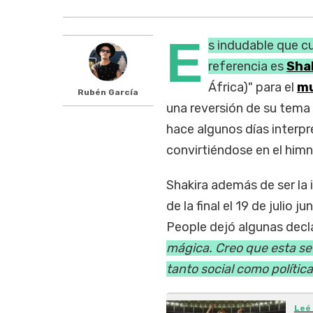
E
s indudable que c
referencia es
Sha
África)" para el
mu
Rubén García
una reversión de su tema
hace algunos días interpre
convirtiéndose en el himno
Shakira además de ser la 
de la final el 19 de julio j
People dejó algunas decl
mágica. Creo que esta se 
tanto social como polític
Leé