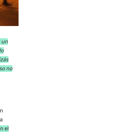
 un
do
izás
so no
in
ta
n el