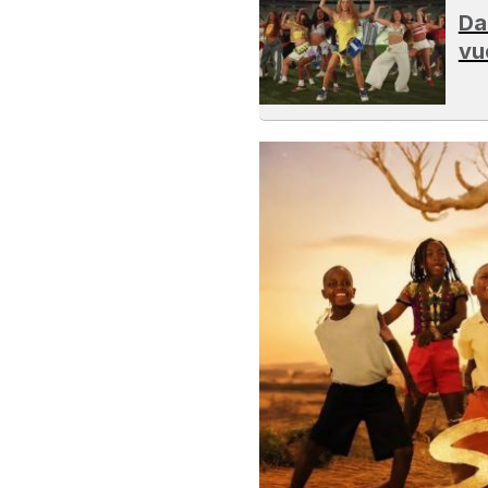
Da
vu