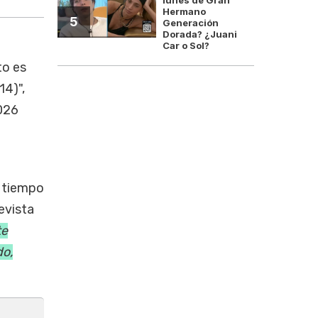
Hermano
5
Generación
Dorada? ¿Juani
Car o Sol?
to es
14)",
026
o tiempo
revista
te
do,