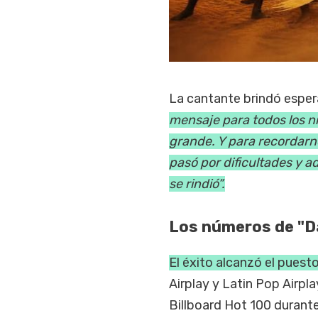
La cantante brindó esper
mensaje para todos los n
grande. Y para recordar
pasó por dificultades y a
se rindió”.
Los números de "Da
El éxito alcanzó el puest
Airplay y Latin Pop Airpla
Billboard Hot 100 durant