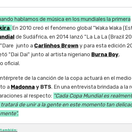
uando hablamos de música en los mundiales la primera
kira
.
En 2010 creó el fenómeno global "Waka Waka (Es
ndial
de Sudáfrica, en 2014 lanzó "La La La (Brazil 20
 "Dare junto a
Carlinhos Brown
y para esta edición 2
tó "Dai Dai" junto al artista nigeriano
Burna Boy
,
 oficial.
intérprete de la canción de la copa actuará en el medi
unto a
Madonna
y BTS
. En una entrevista brindada a la 
araciones al respecto:
“Cada Copa Mundial es realmen
tratará de unir a la gente en este momento tan delica
amente”.
 también: