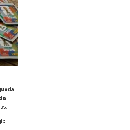
squeda
ada
as.
gio