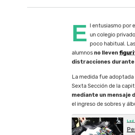
E
l entusiasmo por 
un colegio privad
poco habitual. Las
alumnos
no lleven
figur
distracciones durante 
La medida fue adoptada 
Sexta Sección de la capi
mediante un mensaje 
el ingreso de sobres y álb
Leé
Pe