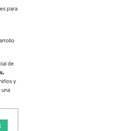
des para
arrollo
.
ial de
s,
niños y
n una