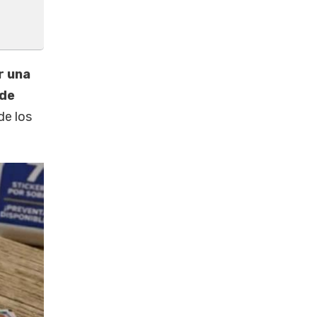
r una
 de
de los