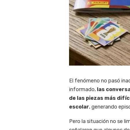
El fenómeno no pasó inad
informado,
las conversa
de las piezas más difí
escolar
, generando epis
Pero la situación no se li
señalaron que algunos de 