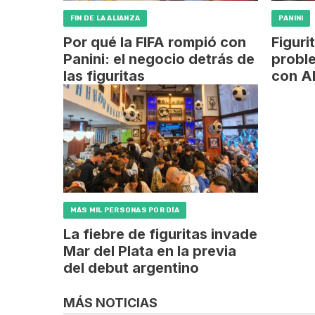
FIN DE LA ALIANZA
PANINI
Por qué la FIFA rompió con
Figuri
Panini: el negocio detrás de
proble
las figuritas
con A
MÁS MIL PERSONAS POR DÍA
La fiebre de figuritas invade
Mar del Plata en la previa
del debut argentino
MÁS NOTICIAS