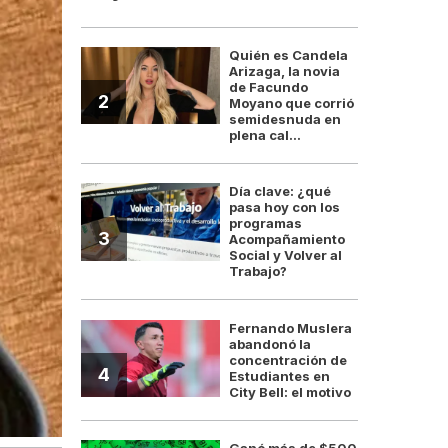
Quién es Candela
Arizaga, la novia
de Facundo
2
Moyano que corrió
semidesnuda en
plena cal...
Día clave: ¿qué
pasa hoy con los
programas
3
Acompañamiento
Social y Volver al
Trabajo?
Fernando Muslera
abandonó la
concentración de
4
Estudiantes en
City Bell: el motivo
Ganó más de $500