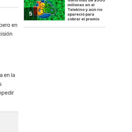
millones en el
Telekino y aún no
5
apareció para
cobrar el premio
 pero en
isión
a en la
s
mpedir