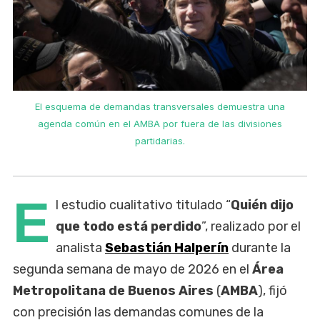
El esquema de demandas transversales demuestra una
agenda común en el AMBA por fuera de las divisiones
partidarias.
E
l estudio cualitativo titulado “
Quién dijo
que todo está perdido
”, realizado por el
analista
Sebastián Halperín
durante la
segunda semana de mayo de 2026 en el
Área
Metropolitana de Buenos Aires
(
AMBA
), fijó
con precisión las demandas comunes de la