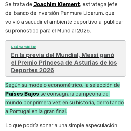
Se trata de
Joachim Klement
, estratega jefe
del banco de inversión Panmure Liberum, que
volvió a sacudir el ambiente deportivo al publicar
su pronóstico para el Mundial 2026.
Leé también:
En la previa del Mundial, Messi ganó
el Premio Princesa de Asturias de los
Deportes 2026
Según su modelo econométrico, la selección de
Países Bajos
se consagrará campeona del
mundo por primera vez en su historia, derrotando
a Portugal en la gran final.
Lo que podría sonar a una simple especulación