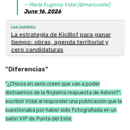
— María Eugenia Vidal (@mariuvidal)
June 16, 2026
Leé también:
La estrategia de Kicillof para ganar
tiempo: obras, agenda territorial y
cero candidaturas
"Diferencias"
"¿Chicos en serio creen que van a poder
distraernos de la flojísima respuesta de Adorni?",
escribió Vidal al responder una publicación que la
cuestionaba por haber sido fotografiada en un
salón VIP de Punta del Este.