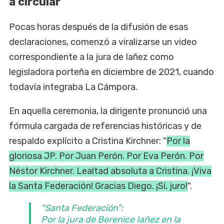
a circular
Pocas horas después de la difusión de esas
declaraciones, comenzó a viralizarse un video
correspondiente a la jura de Iañez como
legisladora porteña en diciembre de 2021, cuando
todavía integraba La Cámpora.
En aquella ceremonia, la dirigente pronunció una
fórmula cargada de referencias históricas y de
respaldo explícito a Cristina Kirchner: "
Por la
gloriosa JP. Por Juan Perón. Por Eva Perón. Por
Néstor Kirchner. Lealtad absoluta a Cristina. ¡Viva
la Santa Federación! Gracias Diego. ¡Sí, juro!
".
"Santa Federación":
Por la jura de Berenice Iañez en la