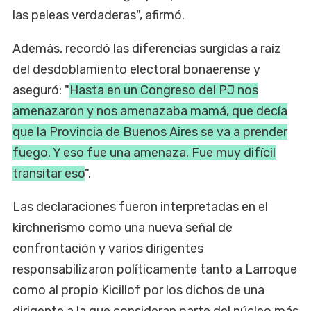
las peleas verdaderas", afirmó.
Además, recordó las diferencias surgidas a raíz
del desdoblamiento electoral bonaerense y
aseguró: "
Hasta en un Congreso del PJ nos
amenazaron y nos amenazaba mamá, que decía
que la Provincia de Buenos Aires se va a prender
fuego. Y eso fue una amenaza. Fue muy difícil
transitar eso
".
Las declaraciones fueron interpretadas en el
kirchnerismo como una nueva señal de
confrontación y varios dirigentes
responsabilizaron políticamente tanto a Larroque
como al propio Kicillof por los dichos de una
dirigente a la que consideran parte del núcleo más