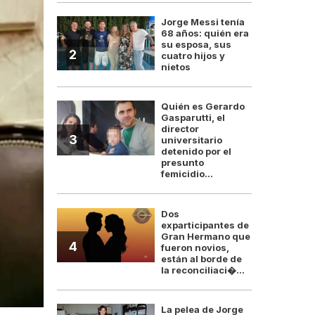
Jorge Messi tenía
68 años: quién era
su esposa, sus
2
cuatro hijos y
nietos
Quién es Gerardo
Gasparutti, el
director
3
universitario
detenido por el
presunto
femicidio...
Dos
exparticipantes de
Gran Hermano que
4
fueron novios,
están al borde de
la reconciliaci�...
La pelea de Jorge