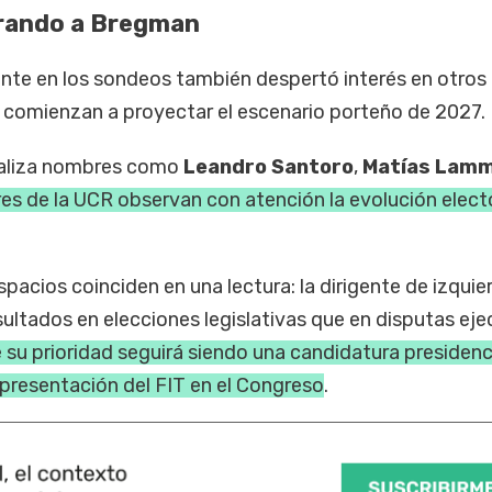
irando a Bregman
gente en los sondeos también despertó interés en otros
a comienzan a proyectar el escenario porteño de 2027.
naliza nombres como
Leandro Santoro
,
Matías Lam
es de la UCR observan con atención la evolución elect
acios coinciden en una lectura: la dirigente de izquie
ultados en elecciones legislativas que en disputas eje
 su prioridad seguirá siendo una candidatura presidenc
representación del FIT en el Congreso
.