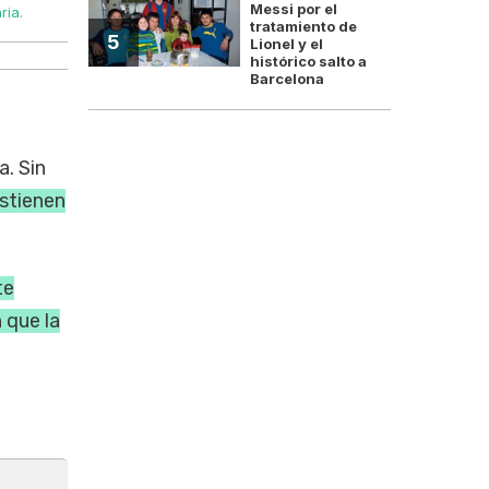
Messi por el
ria.
En el FIT aseguran que Bregman buscará fortalecer un
tratamiento de
5
Lionel y el
histórico salto a
Barcelona
. Sin
ostienen
te
 que la