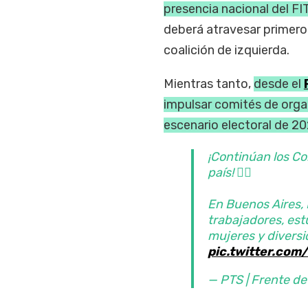
presencia nacional del FI
deberá atravesar primero
coalición de izquierda.
Mientras tanto,
desde el
impulsar comités de organ
escenario electoral de 2
¡Continúan los Co
país! ✊🏼
En Buenos Aires,
trabajadores, estu
mujeres y divers
pic.twitter.co
— PTS | Frente d