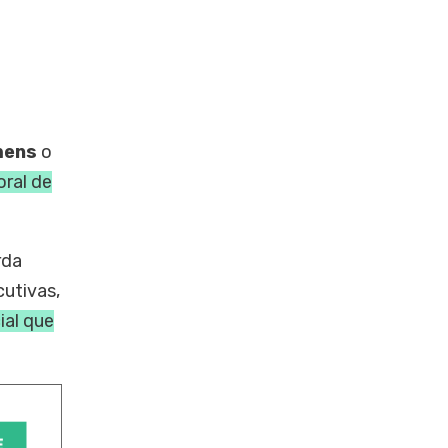
mens
o
oral de
rda
cutivas,
ial que