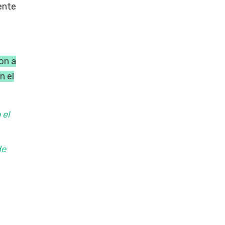
gente
on a
n el
 el
de