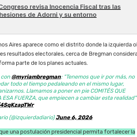
 Congreso revisa Inocencia Fiscal tras las
hesiones de Adorni y su entorno
os Aires aparece como el distrito donde la izquierda 
es resultados electorales, cerca de Bregman consider
forma parte de los planes actuales.
 con
@myriambregman
: "Tenemos que ir por más, no
ar todo el tiempo pedaleando en el mismo lugar,
nizarnos. Llamamos a poner en pie COMITÉS QUE
ESA FUERZA, que empiecen a cambiar esta realidad"
m/4SqKzapTWr
ario (@izquierdadiario)
June 6, 2026
que una postulación presidencial permita fortalecer la