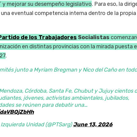
T y mejorar su desempeño legislativo
. Para eso, la diri
 una eventual competencia interna dentro de la propia
Partido de los Trabajadores
Socialistas
comenzar
ización en distintas provincias con la mirada puesta e
027
.
mités junto a Myriam Bregman y Nico del Caño en todo
 Mendoza, Córdoba, Santa Fe, Chubut y Jujuy cientos 
diantes, jóvenes, activistas ambientales, jubilados,
idades se reúnen para debatir una…
m/daVBQjZbHh
e Izquierda Unidad (@PTSarg)
June 13, 2026