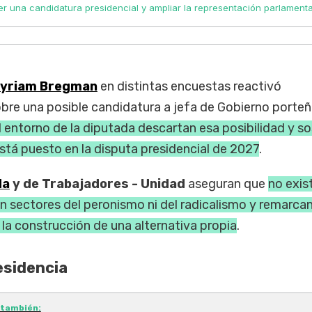
r una candidatura presidencial y ampliar la representación parlamenta
yriam Bregman
en distintas encuestas reactivó
bre una posible candidatura a jefa de Gobierno porteña
 entorno de la diputada descartan esa posibilidad y s
está puesto en la disputa presidencial de 2027
.
da
y de Trabajadores - Unidad
aseguran que
no exis
 sectores del peronismo ni del radicalismo y remarcan
 la construcción de una alternativa propia
.
residencia
 también: