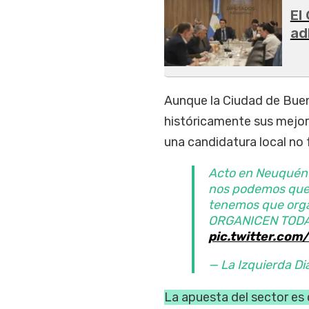
El
ad
Aunque la Ciudad de Buen
históricamente sus mejor
una candidatura local no 
Acto en Neuquén
nos podemos qued
tenemos que orga
ORGANICEN TODA 
pic.twitter.co
— La Izquierda Di
La apuesta del sector es 