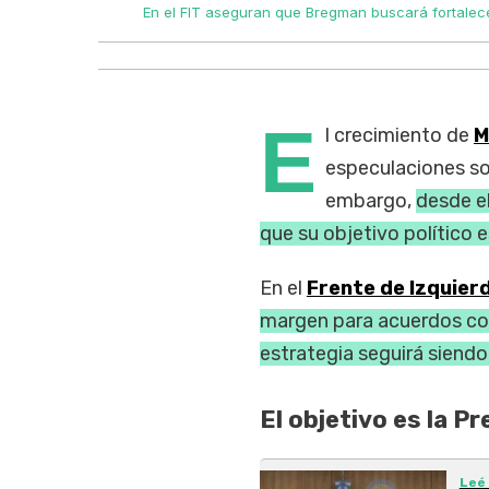
entaria.
En el FIT aseguran que Bregman buscará fortalece
E
l crecimiento de
M
especulaciones so
embargo,
desde el
que su objetivo político 
En el
Frente de Izquier
margen para acuerdos con
estrategia seguirá siendo
El objetivo es la P
Leé