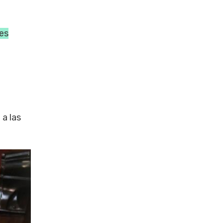
es
 a las