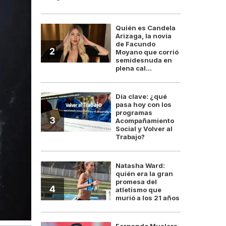
Quién es Candela
Arizaga, la novia
de Facundo
2
Moyano que corrió
semidesnuda en
plena cal...
Día clave: ¿qué
pasa hoy con los
programas
3
Acompañamiento
Social y Volver al
Trabajo?
Natasha Ward:
quién era la gran
promesa del
4
atletismo que
murió a los 21 años
Fernando Muslera