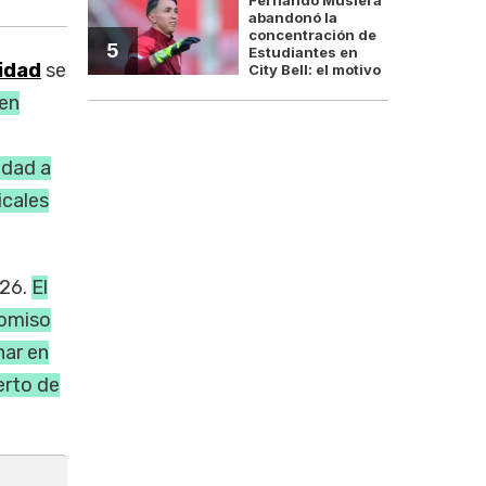
abandonó la
concentración de
5
Estudiantes en
ridad
se
City Bell: el motivo
 en
nidad a
cales
026.
El
romiso
nar en
erto de