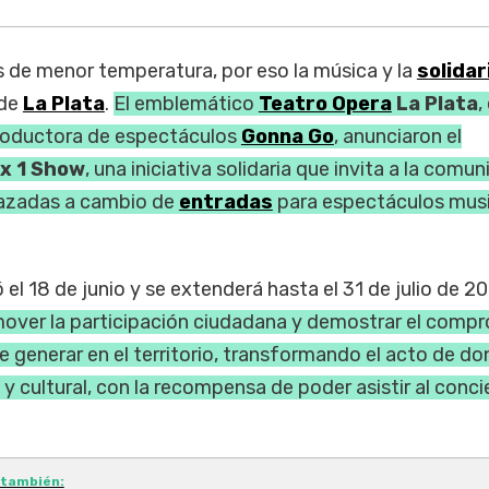
s de menor temperatura, por eso la música y la
solida
 de
La Plata
.
El emblemático
Teatro Opera
La Plata
,
productora de espectáculos
Gonna Go
, anunciaron el
 x 1 Show
, una iniciativa solidaria que invita a la comu
razadas a cambio de
entradas
para espectáculos musi
l 18 de junio y se extenderá hasta el 31 de julio de 2
omover la participación ciudadana y demostrar el comp
e generar en el territorio, transformando el acto de do
 y cultural, con la recompensa de poder asistir al conci
 también: