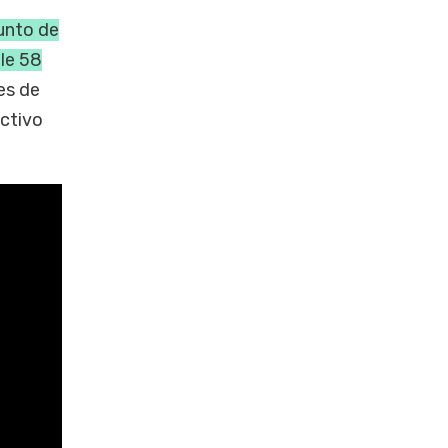
punto de
lle 58
es de
ectivo