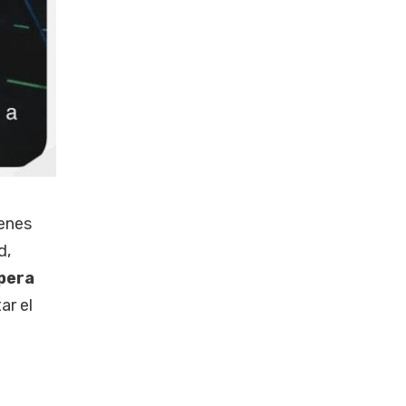
enes
d,
pera
ar el