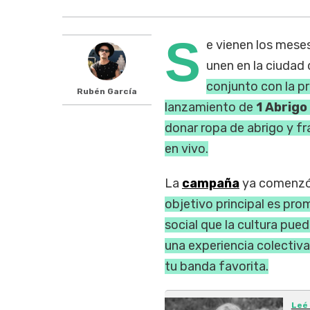
S
e vienen los mese
unen en la ciudad
conjunto con la 
Rubén García
lanzamiento de
1 Abrigo
donar ropa de abrigo y f
en vivo.
La
campaña
ya comenzó e
objetivo principal es pr
social que la cultura pued
una experiencia colectiva
tu banda favorita.
Leé