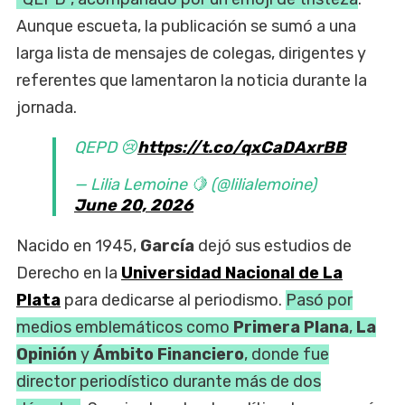
Aunque escueta, la publicación se sumó a una
larga lista de mensajes de colegas, dirigentes y
referentes que lamentaron la noticia durante la
jornada.
QEPD 😢
https://t.co/qxCaDAxrBB
— Lilia Lemoine 🍋 (@lilialemoine)
June 20, 2026
Nacido en 1945,
García
dejó sus estudios de
Derecho en la
Universidad Nacional de La
Plata
para dedicarse al periodismo.
Pasó por
medios emblemáticos como
Primera Plana
,
La
Opinión
y
Ámbito Financiero
, donde fue
director periodístico durante más de dos