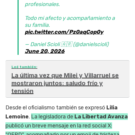
profesionales.
Todo mi afecto y acompañamiento a
su familia.
pic.twitter.com/Pz0aqCop0y
— Daniel Scioli 🇦🇷 (@danielscioli)
June 20, 2026
Leé también:
La última vez que Milei y Villarruel se
mostraron juntos: saludo frío y
tensión
Desde el oficialismo también se expresó
Lilia
Lemoine
.
La legisladora de
La Libertad Avanza
publicó un breve mensaje en la red social X:
"QEPD", acompañado por un emoji de tristeza
.