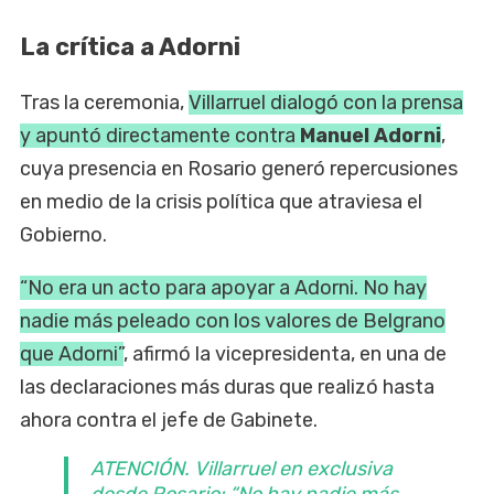
La crítica a Adorni
Tras la ceremonia,
Villarruel dialogó con la prensa
y apuntó directamente contra
Manuel Adorni
,
cuya presencia en Rosario generó repercusiones
en medio de la crisis política que atraviesa el
Gobierno.
“No era un acto para apoyar a Adorni. No hay
nadie más peleado con los valores de Belgrano
que Adorni”
, afirmó la vicepresidenta, en una de
las declaraciones más duras que realizó hasta
ahora contra el jefe de Gabinete.
ATENCIÓN. Villarruel en exclusiva
desde Rosario: “No hay nadie más