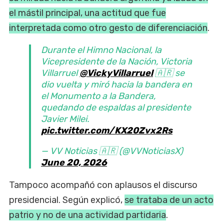
el mástil principal, una actitud que fue
interpretada como otro gesto de diferenciación
.
Durante el Himno Nacional, la
Vicepresidente de la Nación, Victoria
Villarruel
@VickyVillarruel
🇦🇷 se
dio vuelta y miró hacia la bandera en
el Monumento a la Bandera,
quedando de espaldas al presidente
Javier Milei.
pic.twitter.com/KX20Zvx2Rs
— VV Noticias 🇦🇷 (@VVNoticiasX)
June 20, 2026
Tampoco acompañó con aplausos el discurso
presidencial. Según explicó,
se trataba de un acto
patrio y no de una actividad partidaria
.