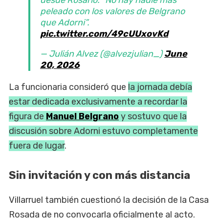
peleado con los valores de Belgrano
que Adorni”.
pic.twitter.com/49cUUxovKd
— Julián Alvez (@alvezjulian_)
June
20, 2026
La funcionaria consideró que
la jornada debía
estar dedicada exclusivamente a recordar la
figura de
Manuel Belgrano
y sostuvo que la
discusión sobre Adorni estuvo completamente
fuera de lugar
.
Sin invitación y con más distancia
Villarruel también cuestionó la decisión de la Casa
Rosada de no convocarla oficialmente al acto.