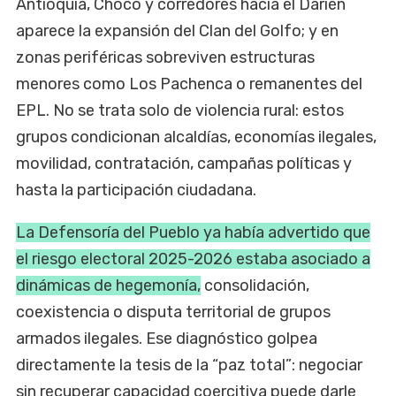
Antioquia, Chocó y corredores hacia el Darién
aparece la expansión del Clan del Golfo; y en
zonas periféricas sobreviven estructuras
menores como Los Pachenca o remanentes del
EPL. No se trata solo de violencia rural: estos
grupos condicionan alcaldías, economías ilegales,
movilidad, contratación, campañas políticas y
hasta la participación ciudadana.
La Defensoría del Pueblo ya había advertido que
el riesgo electoral 2025-2026 estaba asociado a
dinámicas de hegemonía,
consolidación,
coexistencia o disputa territorial de grupos
armados ilegales. Ese diagnóstico golpea
directamente la tesis de la “paz total”: negociar
sin recuperar capacidad coercitiva puede darle