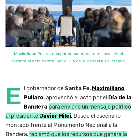
Maximiliano Pullaro compartió escenario con Javier Milei
durante el acto central por el Día de la Bandera en Rosario.
E
l gobernador de
Santa Fe
,
Maximiliano
Pullaro
, aprovechó el acto por el
Día de la
Bandera
para enviarle un mensaje político
al presidente
Javier Milei
. Desde el escenario
montado frente al Monumento Nacional a la
Bandera,
reclamó que los recursos que genera la