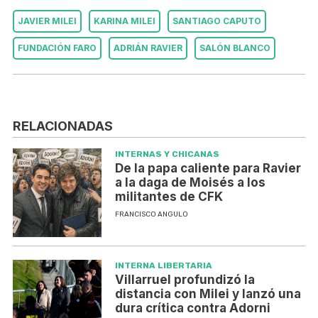
JAVIER MILEI
KARINA MILEI
SANTIAGO CAPUTO
FUNDACIÓN FARO
ADRIÁN RAVIER
SALÓN BLANCO
RELACIONADAS
INTERNAS Y CHICANAS
De la papa caliente para Ravier
a la daga de Moisés a los
militantes de CFK
FRANCISCO ANGULO
INTERNA LIBERTARIA
Villarruel profundizó la
distancia con Milei y lanzó una
dura crítica contra Adorni