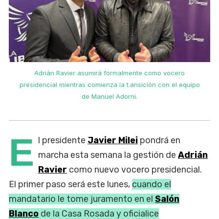
Adrián Ravier asumirá formalmente como vocero
presidencial mientras comienza la t.ansición con el equipo
de Manuel Adorni.
E
l presidente
Javier Milei
pondrá en
marcha esta semana la gestión de
Adrián
Ravier
como nuevo vocero presidencial.
El primer paso será este lunes,
cuando el
mandatario le tome juramento en el
Salón
Blanco
de la Casa Rosada y oficialice