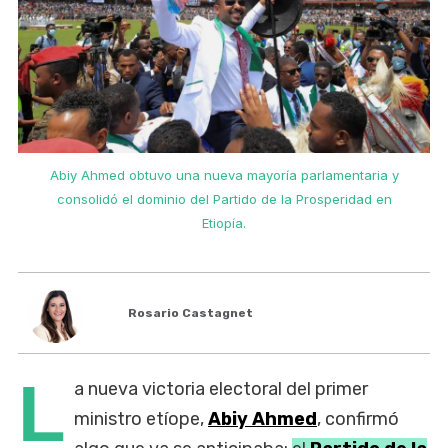
Abiy Ahmed obtuvo una nueva mayoría parlamentaria y
consolidó el dominio del Partido de la Prosperidad en
Etiopía.
Rosario Castagnet
L
a nueva victoria electoral del primer
ministro etíope,
Abiy Ahmed
, confirmó