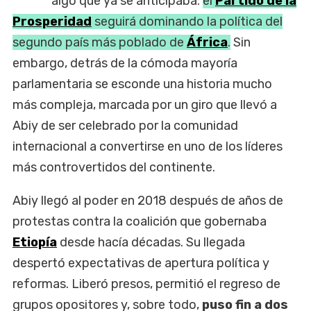
algo que ya se anticipaba:
el
Partido de la
Prosperidad
seguirá dominando la política del
segundo país más poblado de
África
.
Sin
embargo, detrás de la cómoda mayoría
parlamentaria se esconde una historia mucho
más compleja, marcada por un giro que llevó a
Abiy de ser celebrado por la comunidad
internacional a convertirse en uno de los líderes
más controvertidos del continente.
Abiy llegó al poder en 2018 después de años de
protestas contra la coalición que gobernaba
Etiopía
desde hacía décadas. Su llegada
despertó expectativas de apertura política y
reformas. Liberó presos, permitió el regreso de
grupos opositores y, sobre todo,
puso fin a dos