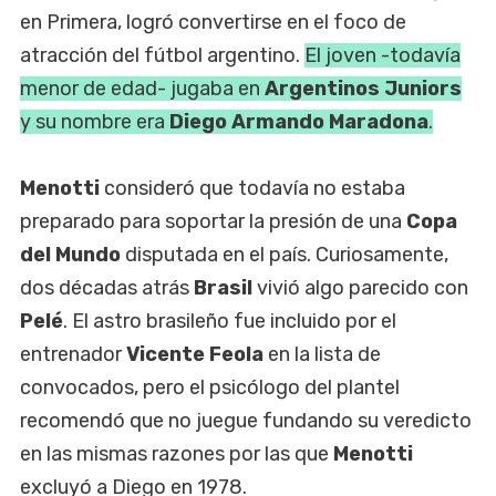
en Primera, logró convertirse en el foco de
atracción del fútbol argentino.
El joven -todavía
menor de edad- jugaba en
Argentinos Juniors
y su nombre era
Diego Armando Maradona
.
Menotti
consideró que todavía no estaba
preparado para soportar la presión de una
Copa
del Mundo
disputada en el país. Curiosamente,
dos décadas atrás
Brasil
vivió algo parecido con
Pelé
. El astro brasileño fue incluido por el
entrenador
Vicente Feola
en la lista de
convocados, pero el psicólogo del plantel
recomendó que no juegue fundando su veredicto
en las mismas razones por las que
Menotti
excluyó a Diego en 1978.