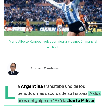
Mario Alberto Kempes, goleador, figura y campeón mundial
en 1978.
Gustavo Zandonadi
L
a
Argentina
transitaba uno de los
períodos más oscuros de su historia.
A dos
años del golpe de 1976 la
Junta Militar