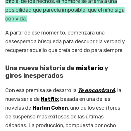
oficial de los hechos, el hombre se aferra a una
posibilidad que parecía imposible: que el niño siga
con vida.
A partir de ese momento, comenzará una
desesperada búsqueda para descubrir la verdad y
recuperar aquello que creía perdido para siempre.
Una nueva historia de
misterio
y
giros inesperados
Con esa premisa se desarrolla
Te encontraré
, la
nueva serie de
Netflix
basada en una de las
novelas de
Harlan Coben
, uno de los escritores
de suspenso más exitosos de las últimas
décadas. La producción, compuesta por ocho