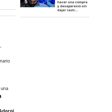
5
hacer una compra
El fiscal Gerardo Pollicita 
y desapareció sin
dejar rastr...
,
onario
 una
a
Adorni