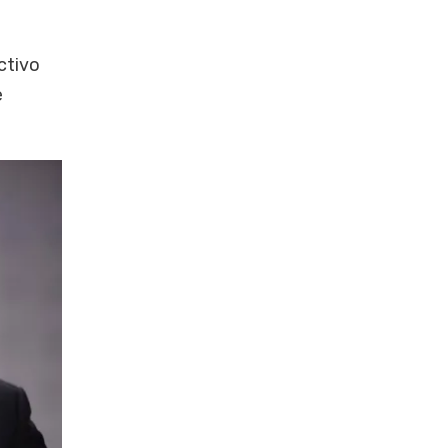
ctivo
e