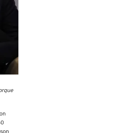
porque
con
60
son