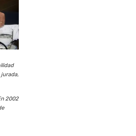
ilidad
 jurada,
En 2002
de