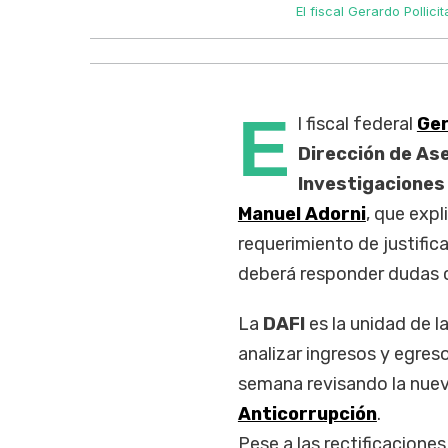
El fiscal Gerardo Pollic
E
l fiscal federal
Ger
Dirección de As
Investigaciones
Manuel Adorni
, que expl
requerimiento de justifica
deberá responder dudas c
La
DAFI
es la unidad de l
analizar ingresos y egres
semana revisando la nu
Anticorrupción
.
Pese a las rectificaciones