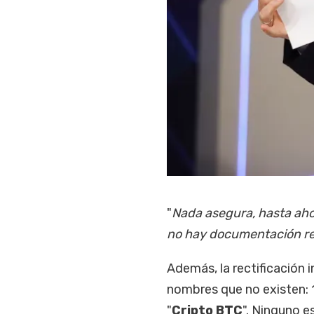
"
Nada asegura, hasta ahor
no hay documentación re
Además, la rectificación 
nombres que no existen: 
"
Cripto BTC
". Ninguno e