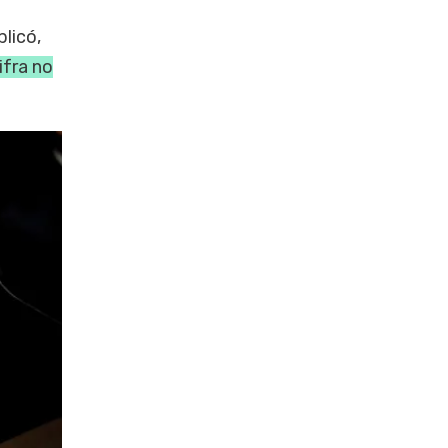
plicó,
ifra no