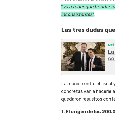
"
va a tener que brindar 
inconsistentes
"
.
Las tres dudas que 
Leé
La
co
La reunión entre el fiscal
concretas van a hacerle 
quedaron resueltos con la
1. El origen de los 200