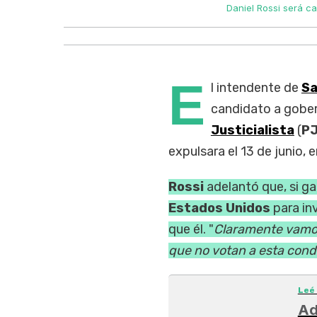
Daniel Rossi será c
E
l intendente de
Sa
candidato a gobe
Justicialista
(
P
expulsara el 13 de junio,
Rossi
adelantó que, si g
Estados Unidos
para inv
que él. "
Claramente vamos
que no votan a esta cond
Leé
Ad