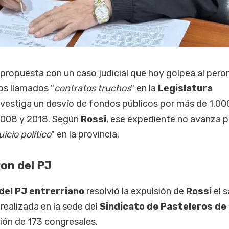
 propuesta con un caso judicial que hoy golpea al per
los llamados "
contratos truchos
" en la
Legislatura
nvestiga un desvío de fondos públicos por más de 1.00
 2008 y 2018. Según
Rossi
, ese expediente no avanza 
uicio político
" en la provincia.
ron del PJ
del PJ
entrerriano
resolvió la expulsión de
Rossi
el 
 realizada en la sede del
Sindicato de Pasteleros
de
ción de 173 congresales.