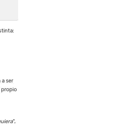
stinta:
a
 a ser
 propio
quiera
",