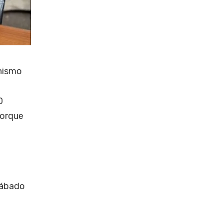
onismo
0
porque
sábado