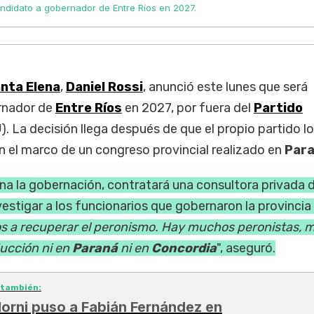
andidato a gobernador de Entre Ríos en 2027.
nta Elena
,
Daniel Rossi
, anunció este lunes que será
rnador de
Entre Ríos
en 2027, por fuera del
Partido
J
). La decisión llega después de que el propio partido lo
 en el marco de un congreso provincial realizado en
Par
ana la gobernación, contratará una consultora privada 
estigar a los funcionarios que gobernaron la provincia
 a recuperar el peronismo. Hay muchos peronistas, mi
ucción ni en
Paraná
ni en
Concordia
", aseguró.
 también:
orni puso a Fabián Fernández en