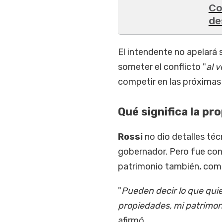
Co
de
El intendente no apelará 
someter el conflicto "
al v
competir en las próximas
Qué significa la pr
Rossi
no dio detalles téc
gobernador. Pero fue con
patrimonio también, como
"
Pueden decir lo que quie
propiedades, mi patrimoni
afirmó.