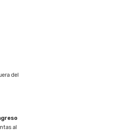
uera del
ngreso
ntas al