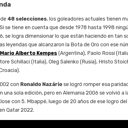
enda
 de
48 selecciones
, los goleadores actuales tienen m
Si se tiene en cuenta que desde 1978 hasta 1998 ning
6, se logra dimensionar lo que están haciendo en tan s
 las leyendas que alcanzaron la Bota de Oro con ese n
Mario Alberto Kempes
(Argentina), Paolo Rossi (Itali
tore Schillaci (Italia), Oleg Salenko (Rusia), Hristo Stoi
(Croacia).
2002 con
Ronaldo Nazário
se logró romper esa paridad
 una sola edición, pero en Alemania 2006 se volvió a l
Klose con 5. Mbappé, luego de 20 años de ese logro del
r en Qatar 2022.