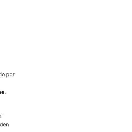
do por
ne,
or
rden