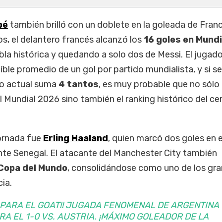
pé
también brilló con un doblete en la goleada de Fran
os, el delantero francés alcanzó los
16 goles en Mund
abla histórica y quedando a solo dos de Messi. El jugado
íble promedio de un gol por partido mundialista, y si se
eo actual suma
4 tantos
, es muy probable que no sólo 
el Mundial 2026 sino también el ranking histórico del c
jornada fue
Erling Haaland
, quien marcó dos goles en e
nte Senegal. El atacante del Manchester City también
 Copa del Mundo
, consolidándose como uno de los gr
ia.
 PARA EL GOAT!! JUGADA FENOMENAL DE ARGENTINA 
RA EL 1-0 VS. AUSTRIA. ¡MÁXIMO GOLEADOR DE LA