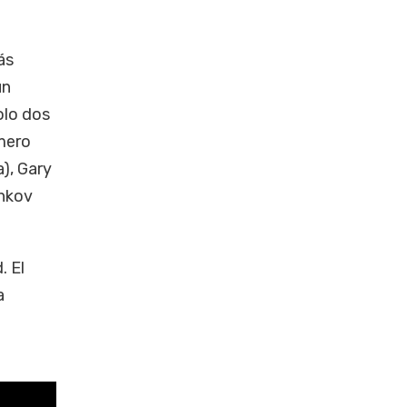
ás
ún
olo dos
úmero
a), Gary
chkov
. El
a