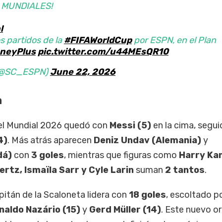
 MUNDIALES!
l
s partidos de la
#FIFAWorldCup
por ESPN, en el Plan
neyPlus
pic.twitter.com/u44MEsQR10
 (@SC_ESPN)
June 22, 2026
a
del Mundial 2026 quedó con
Messi (5)
en la cima, segui
4)
. Más atrás aparecen
Deniz Undav (Alemania)
y
dá)
con
3 goles
, mientras que figuras como
Harry Ka
ertz, Ismaïla Sarr y Cyle Larin
suman
2 tantos
.
capitán de la Scaloneta lidera con
18 goles
, escoltado p
naldo Nazário (15)
y
Gerd Müller (14)
. Este nuevo o