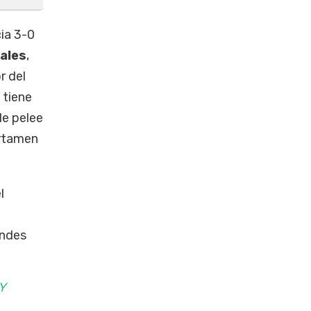
cia 3-0
iales
,
r del
 tiene
le pelee
ertamen
l
andes
Y