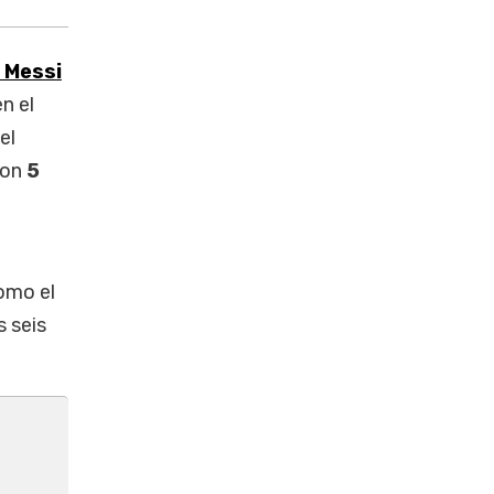
l Messi
n el
el
 con
5
como el
s seis