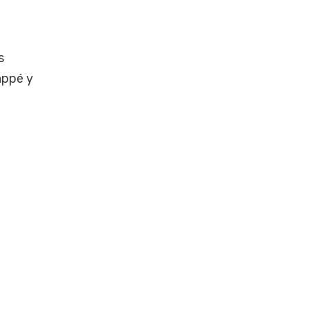
s
appé y