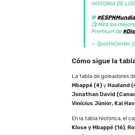
HISTORIA DE LOS
⚽
#ESPNMundia
📺 Mirá los mejore
Premium de
#Dis
— SportsCenter
Cómo sigue la tabl
La tabla de goleadores 
Mbappé (4)
y
Haaland (
Jonathan David (Cana
Vinícius Júnior, Kai Hav
En la tabla histórica, el 
Klose y Mbappé (16)
,
Ro