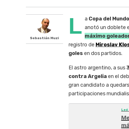
L
a
Copa del Mund
anotó un doblete en
máximo goleador
Sebastián Muzi
registro de
Miroslav Klo
goles
en dos partidos.
El astro argentino, a sus
contra Argelia
en el deb
gran candidato a quedars
participaciones mundiali
Leé
Me
má