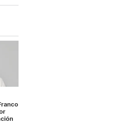
 Franco
or
ción