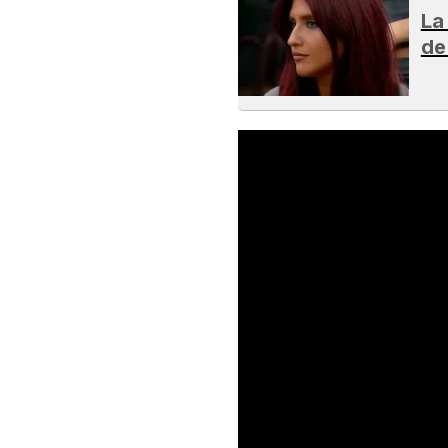
La
de