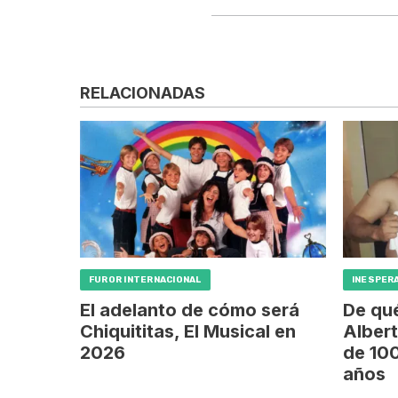
RELACIONADAS
FUROR INTERNACIONAL
INESPER
El adelanto de cómo será
De qu
Chiquititas, El Musical en
Albert
2026
de 100
años