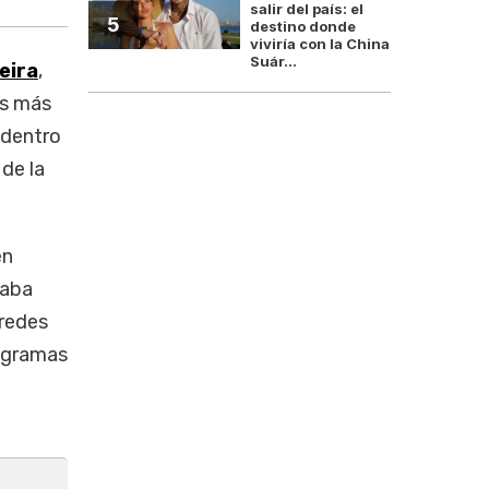
salir del país: el
5
destino donde
viviría con la China
Suár...
eira
,
es más
 dentro
 de la
en
ñaba
 redes
rogramas