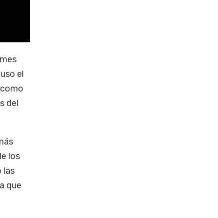
 mes
puso el
o como
s del
 más
e los
 las
ia que