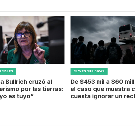
OCIALES
CLAVES JURÍDICAS
ia Bullrich cruzó al
De $453 mil a $60 mil
erismo por las tierras:
el caso que muestra 
yo es tuyo”
cuesta ignorar un re