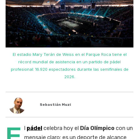
El estadio Mary Terán de Weiss en el Parque Roca tiene el
récord mundial de asistencia en un partido de pádel
e
profesional: 16.920 espectadores durante las semifinales de
2026.
Sebastián Muzi
E
l
pádel
celebra hoy el
Día Olímpico
con un
mensaje claro: es un deporte de alcance