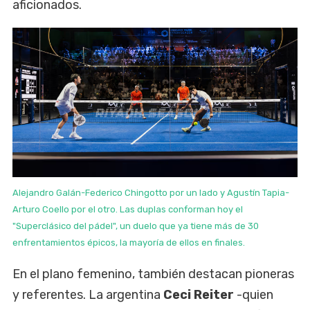
aficionados.
Alejandro Galán-Federico Chingotto por un lado y Agustín Tapia-
Arturo Coello por el otro. Las duplas conforman hoy el
"Superclásico del pádel", un duelo que ya tiene más de 30
enfrentamientos épicos, la mayoría de ellos en finales.
En el plano femenino, también destacan pioneras
y referentes. La argentina
Ceci Reiter
-quien