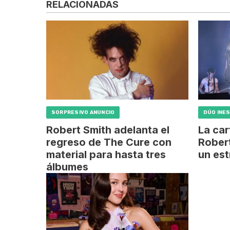
RELACIONADAS
SORPRESIVO ANUNCIO
DÚO INE
Robert Smith adelanta el
La car
regreso de The Cure con
Robert
material para hasta tres
un est
álbumes