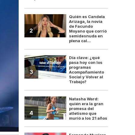
Quién es Candela
Arizaga, la novia
de Facundo
2
Moyano que corrió
semidesnuda en
plena cal...
Día clave: ¿qué
pasa hoy con los
programas
3
Acompañamiento
Social y Volver al
Trabajo?
Natasha Ward:
quién era la gran
promesa del
4
atletismo que
murió a los 21 años
Fernando Muslera