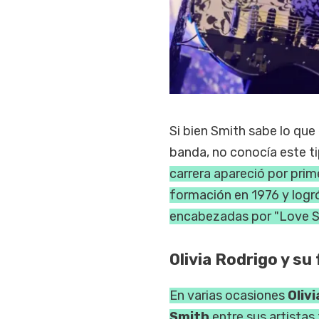
Si bien Smith sabe lo que 
banda, no conocía este t
carrera apareció por prime
formación en 1976 y logró
encabezadas por "Love So
Olivia Rodrigo y s
En varias ocasiones
Oliv
Smith
entre sus artistas