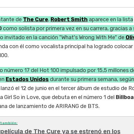
ntante de
The Cure
,
Robert Smith
aparece en la lista
0
como solista por primera vez en su carrera, gracias a 
o invitado en la canción "What's Wrong With Me" de
Oli
anda con él como vocalista principal ha logrado colocar
100.
to número 17 del Hot 100 impulsado por 15,5 millones d
 en
Estados Unidos
durante su primera semana, segú
lanzó el 12 de junio en el tercer álbum de estudio de R
 Girl So in Love, que debuta en el número 1 del
Billbo
mana de lanzamiento de ARIRANG de BTS.
 también:
 película de The Cure ya se estrenó en los