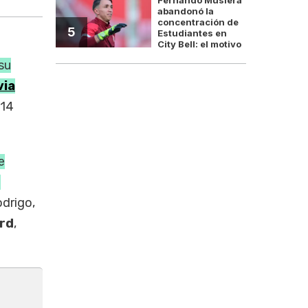
abandonó la
concentración de
5
Estudiantes en
City Bell: el motivo
su
via
 14
e
n
odrigo,
ard
,