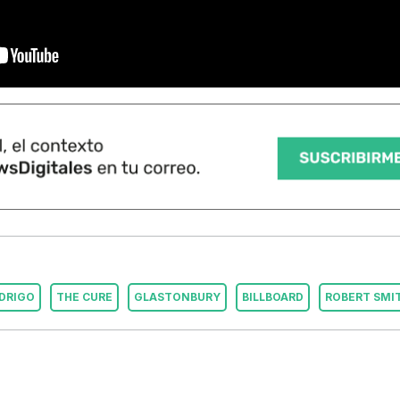
ODRIGO
THE CURE
GLASTONBURY
BILLBOARD
ROBERT SMI