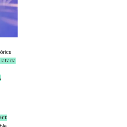
tórica
ilatada
,
ert
ble