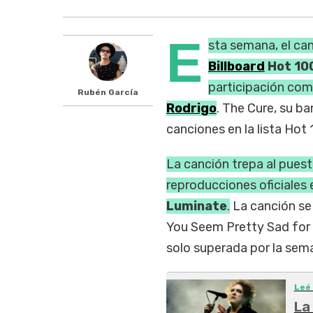
E
sta semana, el ca
Billboard
Hot 10
participación com
Rubén García
Rodrigo
. The Cure, su b
canciones en la lista Hot 
La canción trepa al pues
reproducciones oficiales
Luminate
.
La canción se 
You Seem Pretty Sad for a
solo superada por la se
Leé
La