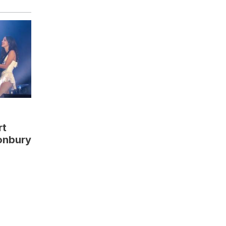
rt
tonbury