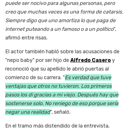
puede ser nocivo para algunas personas, pero
creo que muchas veces es una forma de catarsis.
Siempre digo que uno amortiza lo que paga de
internet puteando a un famoso o a un político
",
afirmó entre risas.
El actor también habló sobre las acusaciones de
"nepo baby" por ser hijo de
Alfredo Casero
y
reconoció que su apellido le abrió puertas al
comienzo de su carrera. "
Es verdad que tuve
ventajas que otros no tuvieron. Los primeros
pasos los di gracias a mi viejo. Después hay que
sostenerse solo. No reniego de eso porque sería
negar una realidad
", señaló.
En el tramo más distendido de la entrevista,