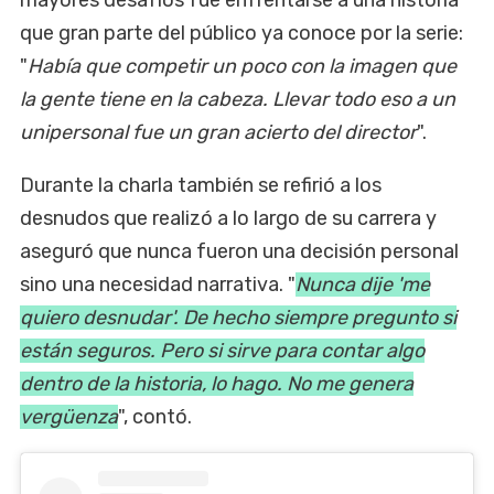
mayores desafíos fue enfrentarse a una historia
que gran parte del público ya conoce por la serie:
"
Había que competir un poco con la imagen que
la gente tiene en la cabeza. Llevar todo eso a un
unipersonal fue un gran acierto del director
".
Durante la charla también se refirió a los
desnudos que realizó a lo largo de su carrera y
aseguró que nunca fueron una decisión personal
sino una necesidad narrativa. "
Nunca dije 'me
quiero desnudar'. De hecho siempre pregunto si
están seguros. Pero si sirve para contar algo
dentro de la historia, lo hago. No me genera
vergüenza
", contó.