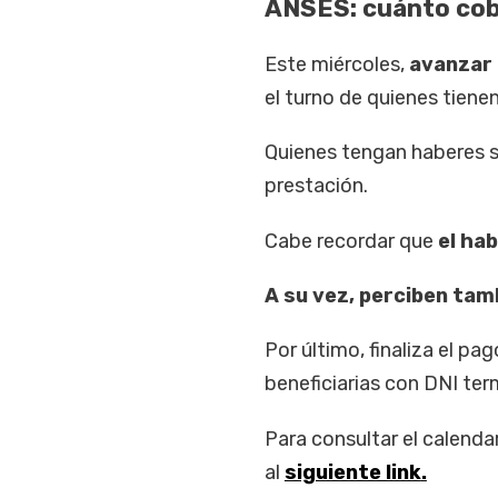
ANSES: cuánto cobr
Este miércoles,
avanzar 
el turno de quienes tie
Quienes tengan haberes s
prestación.
Cabe recordar que
el ha
A su vez, perciben tam
Por último, finaliza el p
beneficiarias con DNI te
Para consultar el calenda
al
siguiente link
.