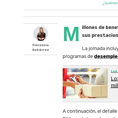
¿Quiénes
M
illones de bene
sus prestacion
Florencia
La jornada inclu
Gutiérrez
programas de
desemple
Leé
Lo
mi
A continuación, el detall