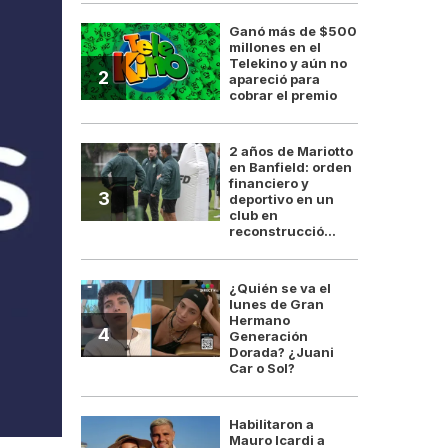
Ganó más de $500
millones en el
Telekino y aún no
2
apareció para
cobrar el premio
2 años de Mariotto
en Banfield: orden
financiero y
3
deportivo en un
club en
reconstrucció...
¿Quién se va el
lunes de Gran
Hermano
4
Generación
Dorada? ¿Juani
Car o Sol?
Habilitaron a
Mauro Icardi a