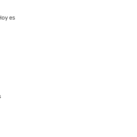
oy es
s