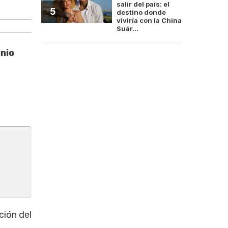
salir del país: el
¿Quiénes y c
5
destino donde
viviría con la China
Suár...
nio
ción del