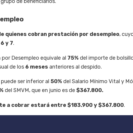
grupo de beneficiarios.
sempleo
 de quienes cobran prestación por desempleo
, cuy
n
6 y 7
.
n por Desempleo equivale al
75%
del importe de bolsillo
ual de los
6 meses
anteriores al despido.
 puede ser inferior al
50%
del Salario Mínimo Vital y Mó
%
del SMVM, que en junio es de
$367.800.
te a cobrar estará entre
$183.900
y
$367.800
.